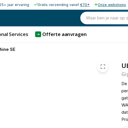
25+ jaar ervaring
Gratis verzending vanaf
€70*
Onze webshops
492,83
excl. b
596,32
Waar ben je naar op 
incl. b
nal Services
Offerte aanvragen
➜
hine SE
Ub
Gi
D
per
gat
WAN
dat
Pro