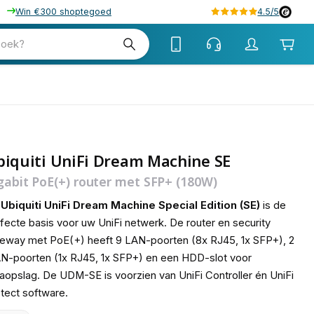
Win €300 shoptegoed
4.5/5
tw
zoek?
tw
iquiti UniFi Dream Machine SE
gabit PoE(+) router met SFP+ (180W)
e
Ubiquiti UniFi Dream Machine Special Edition (SE)
is de
fecte basis voor uw UniFi netwerk. De router en security
eway met PoE(+) heeft 9 LAN-poorten (8x RJ45, 1x SFP+), 2
-poorten (1x RJ45, 1x SFP+) en een HDD-slot voor
aopslag. De UDM-SE is voorzien van UniFi Controller én UniFi
tect software.