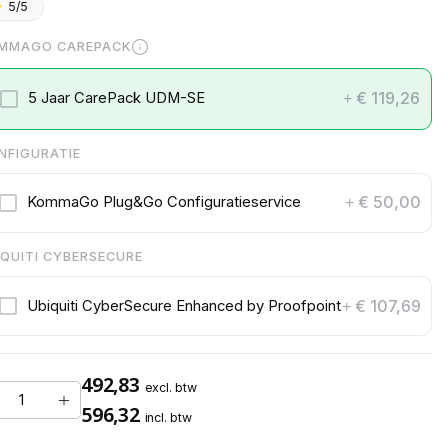
5/5
MMAGO CAREPACK
€ 119,26
5 Jaar CarePack UDM-SE
+
NFIGURATIE
€ 50,00
KommaGo Plug&Go Configuratieservice
+
IQUITI CYBERSECURE
€ 107,69
Ubiquiti CyberSecure Enhanced by Proofpoint
+
492,83
excl. btw
596,32
incl. btw