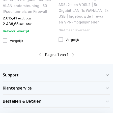
ADSL2+ en VDSL2 | 5x
VLAN ondersteuning | 50
Gigabit LAN, 1x WAN/LAN, 2x
IPsec tunnels en Firewall
USB | Ingebouwde firewall
2.015,41
excl. btw
en VPN-mogelijkheden
2.438,65
incl. btw
Niet meer leverbaar
Bel voor levertijd
Vergelijk
Vergelijk
Pagina 1 van 1
Support
Klantenservice
Bestellen & Betalen