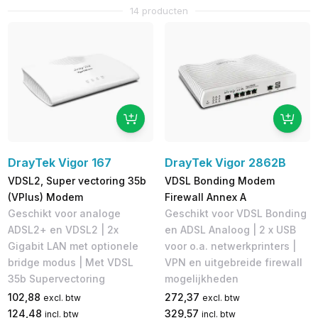
14 producten
DrayTek Vigor 167
DrayTek Vigor 2862B
VDSL2, Super vectoring 35b
VDSL Bonding Modem
(VPlus) Modem
Firewall Annex A
Geschikt voor analoge
​Geschikt voor VDSL Bonding
ADSL2+ en VDSL2 | 2x
en ADSL Analoog | 2 x USB
Gigabit LAN met optionele
voor o.a. netwerkprinters |
bridge modus | Met VDSL
VPN en uitgebreide firewall
35b Supervectoring
mogelijkheden
102,88
272,37
excl. btw
excl. btw
124,48
329,57
incl. btw
incl. btw