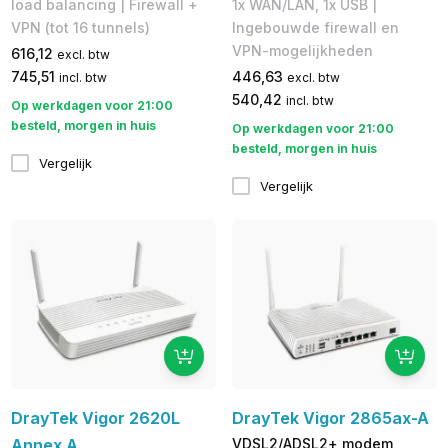
load balancing | Firewall +
1x WAN/LAN, 1x USB |
VPN (tot 16 tunnels)
Ingebouwde firewall en
VPN-mogelijkheden
616,12
excl. btw
745,51
446,63
incl. btw
excl. btw
540,42
incl. btw
Op werkdagen voor 21:00
besteld, morgen in huis
Op werkdagen voor 21:00
besteld, morgen in huis
Vergelijk
Vergelijk
DrayTek Vigor 2620L
DrayTek Vigor 2865ax-A
Annex A
VDSL2/ADSL2+ modem