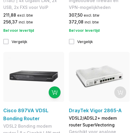
(11ac) | 4x Gigabit LAN, 2x
Ingebouwde firewall en
USB, 2x FXS voor VoIP
VPN-mogelijkheden
211,88
307,50
excl. btw
excl. btw
256,37
372,08
incl. btw
incl. btw
Bel voor levertijd
Bel voor levertijd
Vergelijk
Vergelijk
Cisco 897VA VDSL
DrayTek Vigor 2865-A
Bonding Router
VDSL2/ADSL2+ modem
router SuperVectoring
VDSL2 Bonding modem
Geschikt voor analoge
router | 8 x Gigabit LAN met