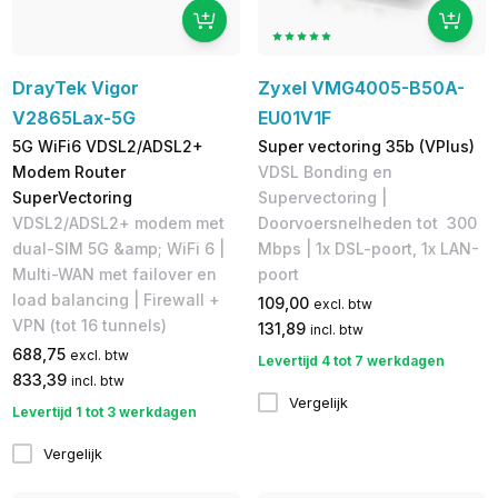
DrayTek Vigor
Zyxel VMG4005-B50A-
V2865Lax-5G
EU01V1F
5G WiFi6 VDSL2/ADSL2+
Super vectoring 35b (VPlus)
Modem Router
VDSL Bonding en
SuperVectoring
Supervectoring |
VDSL2/ADSL2+ modem met
Doorvoersnelheden tot 300
dual-SIM 5G &amp; WiFi 6 |
Mbps | 1x DSL-poort, 1x LAN-
Multi-WAN met failover en
poort
load balancing | Firewall +
109,00
excl. btw
VPN (tot 16 tunnels)
131,89
incl. btw
688,75
excl. btw
Levertijd 4 tot 7 werkdagen
833,39
incl. btw
Vergelijk
Levertijd 1 tot 3 werkdagen
Vergelijk