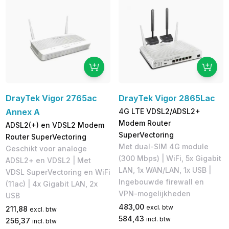
DrayTek Vigor 2765ac
DrayTek Vigor 2865Lac
Annex A
4G LTE VDSL2/ADSL2+
Modem Router
ADSL2(+) en VDSL2 Modem
SuperVectoring
Router SuperVectoring
Met dual-SIM 4G module
Geschikt voor analoge
(300 Mbps) | WiFi, ​5x Gigabit
ADSL2+ en VDSL2​ | Met
LAN, 1x WAN/LAN, 1x USB |
VDSL SuperVectoring en WiFi
Ingebouwde firewall en
(11ac) | 4x Gigabit LAN, 2x
VPN-mogelijkheden
USB
483,00
excl. btw
211,88
excl. btw
584,43
incl. btw
256,37
incl. btw