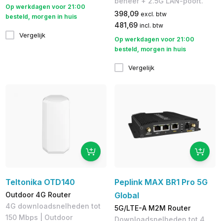
beheer + 2.5G LAN-poort.
Op werkdagen voor 21:00
398,09
excl. btw
besteld, morgen in huis
481,69
incl. btw
Vergelijk
Op werkdagen voor 21:00
besteld, morgen in huis
Vergelijk
Teltonika OTD140
Peplink MAX BR1 Pro 5G
Outdoor 4G Router
Global
4G downloadsnelheden tot
5G/LTE-A M2M Router
150 Mbps | Outdoor
Downloadsnelheden tot 4