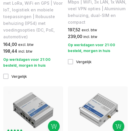
Mbps​ | WiFi, 3x LAN, 1x WAN,
met LoRa, WiFi en GPS | Voor
veel VPN opties | Aluminium
IoT, logistiek en mobiele
behuizing, dual-SIM en
toepassingen | Robuuste
compact
behuizing (IP54) met
197,52
voedingsopties (DC, PoE,
excl. btw
239,00
automotive)
incl. btw
164,00
excl. btw
Op werkdagen voor 21:00
198,44
besteld, morgen in huis
incl. btw
Op werkdagen voor 21:00
Vergelijk
besteld, morgen in huis
Vergelijk