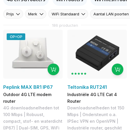
Prijs
Merk
WiFi Standaard
Aantal LAN poorten
186 producten
OP=OP
Peplink MAX BR1 IP67
Teltonika RUT241
Outdoor 4G LTE modem
Industriële 4G LTE Cat 4
router
Router
4G downloadsnelheden tot
Downloadsnelheden tot 150
100 Mbps | Robuust,
Mbps | Ondersteunt o.a.
compact, stof- en waterdicht
IPSec VPN en OpenVPN |
(IP67) | Dual-SIM, GPS, WiFi
Industriële router, geschikt