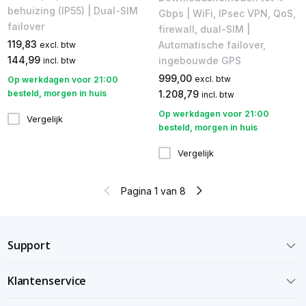
behuizing (IP55) | Dual-SIM
Gbps​ | WiFi, IPsec VPN, QoS,
failover
firewall, dual-SIM |
119,83
Automatische failover,
excl. btw
144,99
ingebouwde GPS
incl. btw
999,00
excl. btw
Op werkdagen voor 21:00
besteld, morgen in huis
1.208,79
incl. btw
Op werkdagen voor 21:00
Vergelijk
besteld, morgen in huis
Vergelijk
Pagina 1 van 8
Support
Klantenservice