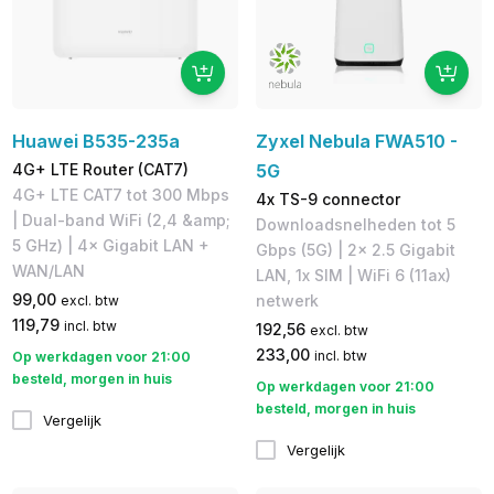
Huawei B535-235a
Zyxel Nebula FWA510 -
4G+ LTE Router (CAT7)
5G
4G+ LTE CAT7 tot 300 Mbps
4x TS-9 connector
| Dual-band WiFi (2,4 &amp;
Downloadsnelheden tot 5
5 GHz) | 4× Gigabit LAN +
Gbps (5G)​ | 2x 2.5 Gigabit
WAN/LAN
LAN, 1x SIM | WiFi 6 (11ax)
99,00
netwerk
excl. btw
119,79
incl. btw
192,56
excl. btw
233,00
incl. btw
Op werkdagen voor 21:00
besteld, morgen in huis
Op werkdagen voor 21:00
besteld, morgen in huis
Vergelijk
Vergelijk