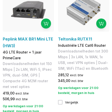
Peplink MAX BR1 Mini LTE
Teltonika RUTX11
(HW3)
Industriële LTE Cat6 Router
Downloadsnelheden tot 300
4G LTE Router + 1 jaar
Mbps | 3x LAN, 1x WAN, 1x
PrimeCare
USB, veel VPN opties | Dual-
Downloadsnelheden tot 150
SIM, WiFi (11ac) en Bluetooth
Mbps​ | 2x LAN, WiFi 5, IPsec
285,12
VPN, dual-SIM, GPS |
excl. btw
345,00
Compacte 4G M2M router
incl. btw
met veel opties​
Op werkdagen voor 21:00
419,00
besteld, morgen in huis
excl. btw
506,99
incl. btw
Vergelijk
Op werkdagen voor 21:00
besteld, morgen in huis