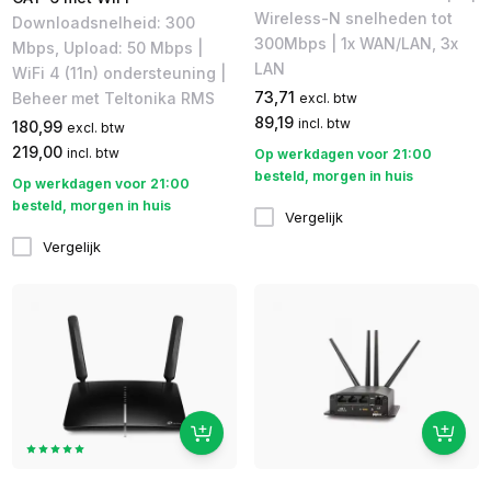
Wireless-N snelheden tot
Downloadsnelheid: 300
300Mbps | 1x WAN/LAN, 3x
Mbps, Upload: 50 Mbps |
LAN
WiFi 4 (11n) ondersteuning |
73,71
Beheer met Teltonika RMS
excl. btw
89,19
incl. btw
180,99
excl. btw
219,00
incl. btw
Op werkdagen voor 21:00
besteld, morgen in huis
Op werkdagen voor 21:00
besteld, morgen in huis
Vergelijk
Vergelijk