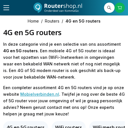
Home
/
Routers
/
4G en 5G routers
4G en 5G routers
In deze categorie vind je een selectie van ons assortiment
4G en 5G routers
. Een mobiele 4G of 5G router is ideaal
voor het opzetten van (WiFi-)netwerken in omgevingen
waar een bekabeld WAN netwerk niet of nog niet mogelijk
is. Een 4G of 5G modem router is ook geschikt als back-up
voor jouw bekabelde WAN-netwerk.
Een completer assortiment 4G en 5G routers vind je op onze
website
Mobielverbinden.nl
. Twijfel je nog over de beste 4G
of 5G router voor jouw omgeving of wil je graag persoonlijk
advies? Neem gerust contact met ons op! Onze experts
helpen je graag met jouw keuze!
4G en 5G routers
WiFi routers
WiFi mesh route