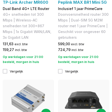
TP-Link Archer MR600
Peplink MAX BR1 Mini 5G
Dual Band 4G+ LTE Router
Inclusief 1 jaar PrimeCare
4G+ snelheden tot 300
Doorvoersnelheid router 300
Mbps​ | Wireless-AC
Mbps | Dual-SIM 5G M2M
snelheden tot 300+867
router met 1 jaar PrimeCare |
Mbps | 1x Gigabit WAN/LAN,
Geschikt voor ongeveer 60
3x Gigabit LAN​
gebruikers
131,63
599,00
excl. btw
excl. btw
159,27
724,79
incl. btw
incl. btw
Op werkdagen voor 21:00
Op werkdagen voor 21:00
besteld, morgen in huis
besteld, morgen in huis
Vergelijk
Vergelijk