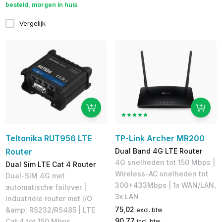
besteld, morgen in huis
Vergelijk
Teltonika RUT956 LTE
TP-Link Archer MR200
Router
Dual Band 4G LTE Router
4G snelheden tot 150 Mbps​ |
Dual Sim LTE Cat 4 Router
Wireless-AC snelheden tot
Dual-SIM 4G met
300+433Mbps | 1x WAN/LAN,
automatische failover |
3x LAN
Industriële router met I/O
75,02
&amp; RS232/RS485 | LTE
excl. btw
90,77
Cat 4 tot 150 Mbps
incl. btw