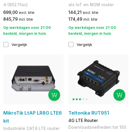
4 (802.11ac)
als IoT en M2M router
699,00
144,21
excl. btw
excl. btw
845,79
174,49
incl. btw
incl. btw
Op werkdagen voor 21:00
Op werkdagen voor 21:00
besteld, morgen in huis
besteld, morgen in huis
Vergelijk
Vergelijk
MikroTik LtAP LR8G LTE6
Teltonika RUT951
kit
4G LTE Router
Downloadsnelheden tot 150
Industriële CAT6 LTE router