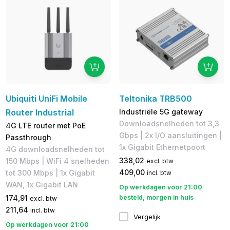
Ubiquiti UniFi Mobile
Teltonika TRB500
Router Industrial
Industriële 5G gateway
Downloadsnelheden tot 3,3
4G LTE router met PoE
Gbps | 2x I/O aansluitingen |
Passthrough
1x Gigabit Ethernetpoort
4G downloadsnelheden tot
338,02
150 Mbps​ | WiFi 4 snelheden
excl. btw
409,00
tot 300 Mbps | 1x Gigabit
incl. btw
WAN, 1x Gigabit LAN​
Op werkdagen voor 21:00
174,91
besteld, morgen in huis
excl. btw
211,64
incl. btw
Vergelijk
Op werkdagen voor 21:00