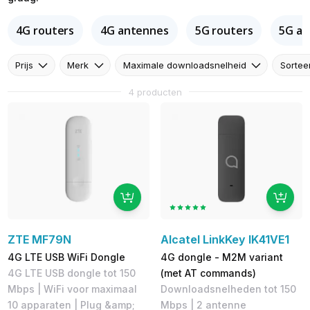
4G routers
4G antennes
5G routers
5G a
Prijs
Merk
Maximale downloadsnelheid
Sortee
4 producten
ZTE MF79N
Alcatel LinkKey IK41VE1
4G LTE USB WiFi Dongle
4G dongle - M2M variant
4G LTE USB dongle tot 150
(met AT commands)
Mbps | WiFi voor maximaal
Downloadsnelheden tot 150
10 apparaten | Plug &amp;
Mbps | 2 antenne