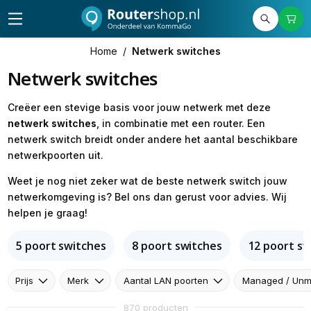
Home
/
Netwerk switches
Netwerk switches
Creëer een stevige basis voor jouw netwerk met deze
netwerk
switches
, in combinatie met een router. Een
netwerk switch breidt onder andere het aantal beschikbare
netwerkpoorten uit.
Weet je nog niet zeker wat de beste netwerk switch jouw
netwerkomgeving is? Bel ons dan gerust voor advies. Wij
helpen je graag!
5 poort switches
8 poort switches
12 poort sw
Prijs
Merk
Aantal LAN poorten
Managed / Un
870 producten