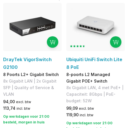
DrayTek VigorSwitch
Ubiquiti UniFi Switch Lite
G2100
8 PoE
8 Poorts L2+ Gigabit Switch
8-poorts L2 Managed
8x Gigabit LAN | 2x Gigabit
Gigabit POE+ Switch
SFP | Quality of Service &
8x Gigabit LAN, 4 met PoE+ |
VLAN
Capaciteit: 8Gbps | PoE-
budget: 52W
94,00
excl. btw
113,74
99,09
incl. btw
excl. btw
119,90
incl. btw
Op werkdagen voor 21:00
besteld, morgen in huis
Op werkdagen voor 21:00