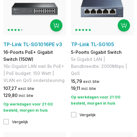
TP-Link TL-SG1016PE v3
TP-Link TL-SG105
16-Poorts PoE+ Gigabit
5-Poorts Gigabit Switch
Switch (150W)
​5x Gigabit LAN | ​
16x Gigabit LAN met 8x PoE+
Bandbreedte: 2000Mbps | ​
| PoE budget: 150 Watt |
QoS
VLAN en QoS ondersteuning
15,79
excl. btw
107,27
19,11
excl. btw
incl. btw
129,80
incl. btw
Op werkdagen voor 21:00
besteld, morgen in huis
Op werkdagen voor 21:00
besteld, morgen in huis
Vergelijk
Vergelijk