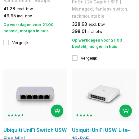
Bandbreedte: 16Gbps
PoE+ | 2x Gigabit SFP | ​
41,28
Managed, fanless switch,
excl. btw
49,95
rackmountable
incl. btw
328,93
excl. btw
Op werkdagen voor 21:00
besteld, morgen in huis
398,01
incl. btw
Op werkdagen voor 21:00
Vergelijk
besteld, morgen in huis
Vergelijk
Ubiquiti UniFi Switch USW
Ubiquiti UniFi USW-Lite-
Flex Mini
16-PoE