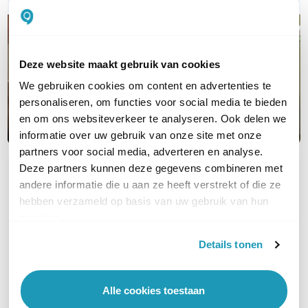
Deze website maakt gebruik van cookies
We gebruiken cookies om content en advertenties te
personaliseren, om functies voor social media te bieden
en om ons websiteverkeer te analyseren. Ook delen we
informatie over uw gebruik van onze site met onze
partners voor social media, adverteren en analyse.
Deze partners kunnen deze gegevens combineren met
OVER DIT PRODUCT
andere informatie die u aan ze heeft verstrekt of die ze
Veelgestelde vragen
hebben verzameld op basis van uw gebruik van hun
services.
Details tonen
Zijn de TP-Link SG2210MP switches
stackable?&nbsp;
Alle cookies toestaan