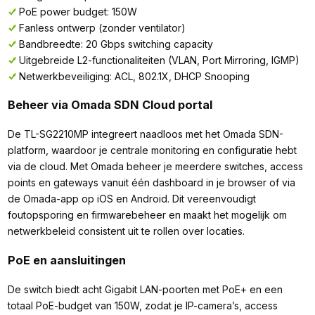
PoE power budget: 150W
Fanless ontwerp (zonder ventilator)
Bandbreedte: 20 Gbps switching capacity
Uitgebreide L2-functionaliteiten (VLAN, Port Mirroring, IGMP)
Netwerkbeveiliging: ACL, 802.1X, DHCP Snooping
Beheer via Omada SDN Cloud portal
De TL-SG2210MP integreert naadloos met het Omada SDN-
platform, waardoor je centrale monitoring en configuratie hebt
via de cloud. Met Omada beheer je meerdere switches, access
points en gateways vanuit één dashboard in je browser of via
de Omada-app op iOS en Android. Dit vereenvoudigt
foutopsporing en firmwarebeheer en maakt het mogelijk om
netwerkbeleid consistent uit te rollen over locaties.
PoE en aansluitingen
De switch biedt acht Gigabit LAN-poorten met PoE+ en een
totaal PoE-budget van 150W, zodat je IP-camera’s, access