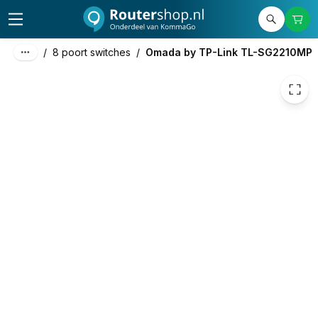
133,80
excl. btw
161,90
incl. btw
/
8 poort switches
/
Omada by TP-Link TL-SG2210MP