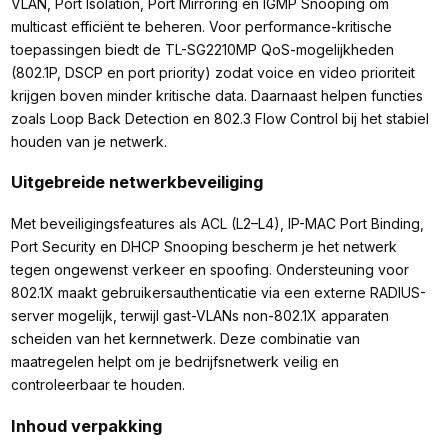
VLAN, Port Isolation, Port Mirroring en IGMP Snooping om
multicast efficiënt te beheren. Voor performance-kritische
toepassingen biedt de TL-SG2210MP QoS-mogelijkheden
(802.1P, DSCP en port priority) zodat voice en video prioriteit
krijgen boven minder kritische data. Daarnaast helpen functies
zoals Loop Back Detection en 802.3 Flow Control bij het stabiel
houden van je netwerk.
Uitgebreide netwerkbeveiliging
Met beveiligingsfeatures als ACL (L2–L4), IP-MAC Port Binding,
Port Security en DHCP Snooping bescherm je het netwerk
tegen ongewenst verkeer en spoofing. Ondersteuning voor
802.1X maakt gebruikersauthenticatie via een externe RADIUS-
server mogelijk, terwijl gast-VLANs non-802.1X apparaten
scheiden van het kernnetwerk. Deze combinatie van
maatregelen helpt om je bedrijfsnetwerk veilig en
controleerbaar te houden.
Inhoud verpakking