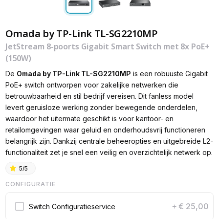
Omada by TP-Link TL-SG2210MP
JetStream 8-poorts Gigabit Smart Switch met 8x PoE+
(150W)
De
Omada by TP-Link
TL-SG2210MP
is een robuuste Gigabit
PoE+ switch ontworpen voor zakelijke netwerken die
betrouwbaarheid en stil bedrijf vereisen. Dit fanless model
levert geruisloze werking zonder bewegende onderdelen,
waardoor het uitermate geschikt is voor kantoor- en
retailomgevingen waar geluid en onderhoudsvrij functioneren
belangrijk zijn. Dankzij centrale beheeropties en uitgebreide L2-
functionaliteit zet je snel een veilig en overzichtelijk netwerk op.
5/5
CONFIGURATIE
€ 25,00
Switch Configuratieservice
+