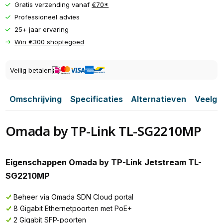
Gratis verzending vanaf
€70*
Professioneel advies
25+ jaar ervaring
Win €300 shoptegoed
Veilig betalen
Omschrijving
Specificaties
Alternatieven
Veelge
Omada by TP-Link TL-SG2210MP
Eigenschappen Omada by TP-Link Jetstream TL-
SG2210MP
Beheer via Omada SDN Cloud portal
8 Gigabit Ethernetpoorten met PoE+
2 Gigabit SFP-poorten