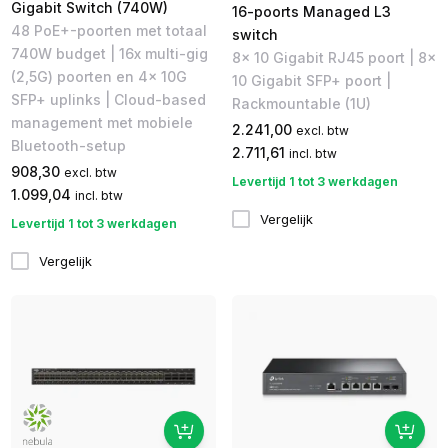
Gigabit Switch (740W)
16-poorts Managed L3
48 PoE+-poorten met totaal
switch
740W budget | 16x multi-gig
8x 10 Gigabit RJ45 poort | 8x
(2,5G) poorten en 4x 10G
10 Gigabit SFP+ poort |
SFP+ uplinks | Cloud-based
Rackmountable (1U)
management met mobiele
2.241,00
excl. btw
Bluetooth-setup
2.711,61
incl. btw
908,30
excl. btw
Levertijd 1 tot 3 werkdagen
1.099,04
incl. btw
Vergelijk
Levertijd 1 tot 3 werkdagen
Vergelijk