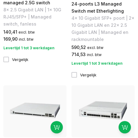
managed 2.5G switch
24-poorts L3 Managed
8x 2.5 Gigabit LAN | 1x 10G
Switch met Etherlighting
RJ45/SFP+ | Managed
4x 10 Gigabit SFP+ poort | 2x
switch, fanless
10 Gigabit LAN en 22x 2.5
140,41
Gigabit LAN | Managed en
excl. btw
169,90
rackmountable
incl. btw
590,52
excl. btw
Levertijd 1 tot 3 werkdagen
714,53
incl. btw
Vergelijk
Levertijd 1 tot 3 werkdagen
Vergelijk