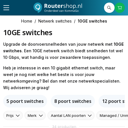
Home
/
Netwerk switches
/
10GE switches
10GE switches
Upgrade de doorvoersnelheden van jouw netwerk met
10GE
switches
. Een 10GE netwerk switch biedt snelheden tot wel
10 Gbps, wat handig is voor zwaardere toepassingen.
Heb je interesse in een 10 gigabit ethernet switch, maar
weet je nog niet welke het beste is voor jouw
netwerkomgeving? Bel dan met onze netwerkspecialisten.
Wij adviseren je graag!
5 poort switches
8 poort switches
12 poort sw
Prijs
Merk
Aantal LAN poorten
Managed / Un
34 producten