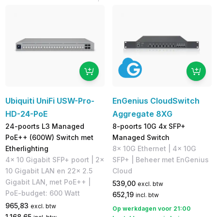
Ubiquiti UniFi USW-Pro-
EnGenius CloudSwitch
HD-24-PoE
Aggregate 8XG
24-poorts L3 Managed
8-poorts 10G 4x SFP+
PoE++ (600W) Switch met
Managed Switch
Etherlighting
8x 10G Ethernet | 4x 10G
4x 10 Gigabit SFP+ poort | 2x
SFP+ | Beheer met EnGenius
10 Gigabit LAN en 22x 2.5
Cloud
Gigabit LAN, met PoE++ |
539,00
excl. btw
PoE-budget: 600 Watt
652,19
incl. btw
965,83
excl. btw
Op werkdagen voor 21:00
1.168,65