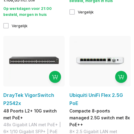
incl. btw
besteld, morgen in huis
Op werkdagen voor 21:00
Vergelijk
besteld, morgen in huis
Vergelijk
DrayTek VigorSwitch
Ubiquiti UniFi Flex 2.5G
P2542x
PoE
48 Poorts L2+ 10G switch
Compacte 8-poorts
met PoE+
managed 2.5G switch met 8x
48x Gigabit LAN met PoE+ |
PoE++
6x 1/10 Gigabit SFP+ | PoE
8x 2.5 Gigabit LAN met