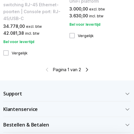
UniFi platform
switching RJ-45 Ethernet-
3.000,00
excl. btw
poorten | Console port: RJ-
3.630,00
incl. btw
45/USB-C
Bel voor levertijd
34.778,00
excl. btw
42.081,38
incl. btw
Vergelijk
Bel voor levertijd
Vergelijk
Pagina 1 van 2
Support
Klantenservice
Bestellen & Betalen