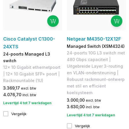
Cisco Catalyst C1300-
Netgear M4350-12X12F
24XTS
Managed Switch (XSM4324)
24-poorts 10G L3 switch met
24-poorts Managed L3
480 Gbps capaciteit |
switch
Uitgebreide Layer 3-routing
12x 10 Gigabit ethernetpoort
en VLAN-ondersteuning |
| 12x 10 Gigabit SFP+ poort |
Robuust rackmount-ontwerp
Rackmountable (1U)
met stil en efficiënt
3.369,17
excl. btw
koelsysteem
4.076,70
incl. btw
3.000,00
excl. btw
Levertijd 4 tot 7 werkdagen
3.630,00
incl. btw
Vergelijk
Levertijd 4 tot 7 werkdagen
Vergelijk