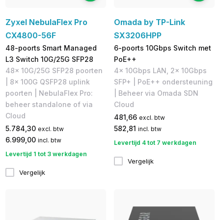
Zyxel NebulaFlex Pro
Omada by TP-Link
CX4800-56F
SX3206HPP
48-poorts Smart Managed
6-poorts 10Gbps Switch met
L3 Switch 10G/25G SFP28
PoE++
48x 10G/25G SFP28 poorten
4x 10Gbps LAN, 2x 10Gbps
| 8x 100G QSFP28 uplink
SFP+ | PoE++ ondersteuning
poorten | NebulaFlex Pro:
| Beheer via Omada SDN
beheer standalone of via
Cloud
Cloud
481,66
excl. btw
5.784,30
582,81
excl. btw
incl. btw
6.999,00
incl. btw
Levertijd 4 tot 7 werkdagen
Levertijd 1 tot 3 werkdagen
Vergelijk
Vergelijk