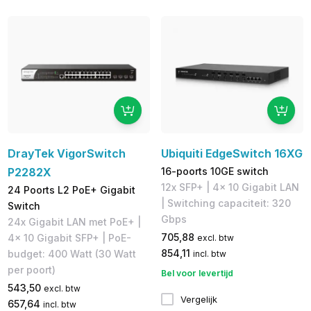
DrayTek VigorSwitch
Ubiquiti EdgeSwitch 16XG
P2282X
16-poorts 10GE switch
12x SFP+ | 4x 10 Gigabit LAN
24 Poorts L2 PoE+ Gigabit
| Switching capaciteit: 320
Switch
Gbps
24x Gigabit LAN met PoE+ |
705,88
4x 10 Gigabit SFP+ | PoE-
excl. btw
854,11
budget: 400 Watt (30 Watt
incl. btw
per poort)
Bel voor levertijd
543,50
excl. btw
Vergelijk
657,64
incl. btw