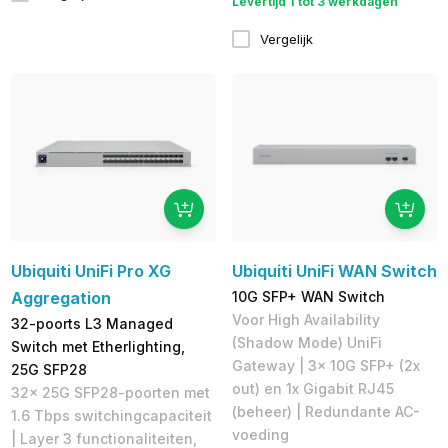
Levertijd 1 tot 3 werkdagen
Vergelijk
Ubiquiti UniFi Pro XG
Ubiquiti UniFi WAN Switch
Aggregation
10G SFP+ WAN Switch
Voor High Availability
32-poorts L3 Managed
(Shadow Mode) UniFi
Switch met Etherlighting,
Gateway | 3x 10G SFP+ (2x
25G SFP28
out) en 1x Gigabit RJ45
32x 25G SFP28-poorten met
(beheer) | Redundante AC-
1.6 Tbps switchingcapaciteit
voeding
| Layer 3 functionaliteiten,