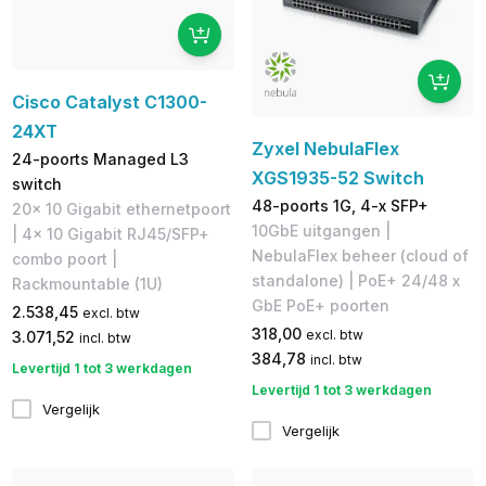
Cisco Catalyst C1300-
24XT
Zyxel NebulaFlex
24-poorts Managed L3
XGS1935-52 Switch
switch
48-poorts 1G, 4-x SFP+
20x 10 Gigabit ethernetpoort
10GbE uitgangen |
| 4x 10 Gigabit RJ45/SFP+
NebulaFlex beheer (cloud of
combo poort |
standalone) | PoE+ 24/48 x
Rackmountable (1U)
GbE PoE+ poorten
2.538,45
excl. btw
318,00
excl. btw
3.071,52
incl. btw
384,78
incl. btw
Levertijd 1 tot 3 werkdagen
Levertijd 1 tot 3 werkdagen
Vergelijk
Vergelijk