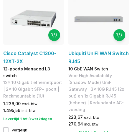
Cisco Catalyst C1300-
Ubiquiti UniFi WAN Switch
12XT-2X
RJ45
12-poorts Managed L3
10 GbE WAN Switch
switch
Voor High Availability
12x 10 Gigabit ethernetpoort
(Shadow Mode) UniFi
| 2x 10 Gigabit SFP+ poort |
Gateway | 3x 10G RJ45 (2x
Rackmountable (1U)
out) en 1x Gigabit RJ45
(beheer) | Redundante AC-
1.236,00
excl. btw
voeding
1.495,56
incl. btw
223,67
excl. btw
Levertijd 1 tot 3 werkdagen
270,64
incl. btw
Vergelijk