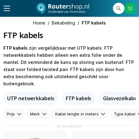
Home
/
Bekabeling
/
FTP kabels
FTP kabels
FTP kabels
zijn vergelijkbaar met UTP kabels. FTP
netwerkkabels hebben alleen een extra folie onder de
mantel. Dit verminderd de kans op storing van buitenaf. FTP
staat voor folded twisted pair. FTP kabels zijn door hun
extra bescherming ook uitstekend geschikt voor
buitengebruik.
UTP netwerkkabels
FTP kabels
Glasvezelkabel
Prijs
Merk
Kabel lengte in meters
Type kabel
24 producten