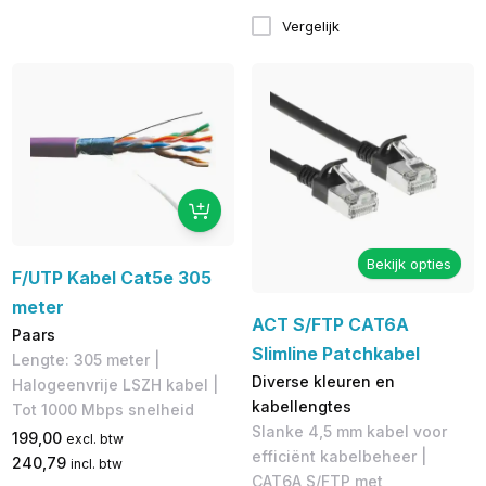
Vergelijk
Bekijk opties
F/UTP Kabel Cat5e 305
meter
ACT S/FTP CAT6A
Paars
Slimline Patchkabel
Lengte: 305 meter |
Diverse kleuren en
Halogeenvrije LSZH kabel |
kabellengtes
Tot 1000 Mbps snelheid
Slanke 4,5 mm kabel voor
199,00
excl. btw
efficiënt kabelbeheer |
240,79
incl. btw
CAT6A S/FTP met