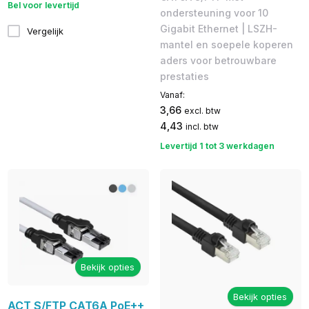
Bel voor levertijd
ondersteuning voor 10
Gigabit Ethernet | LSZH-
Vergelijk
mantel en soepele koperen
aders voor betrouwbare
prestaties
Vanaf:
3,66
excl. btw
4,43
incl. btw
Levertijd 1 tot 3 werkdagen
Bekijk opties
Bekijk opties
ACT S/FTP CAT6A PoE++