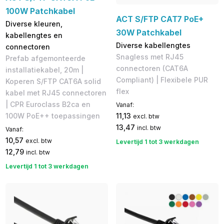
100W Patchkabel
ACT S/FTP CAT7 PoE+
Diverse kleuren,
30W Patchkabel
kabellengtes en
Diverse kabellengtes
connectoren
Snagless met RJ45
Prefab afgemonteerde
connectoren (CAT6A
installatiekabel, 20m |
Compliant) | Flexibele PUR
Koperen S/FTP CAT6A solid
flex
kabel met RJ45 connectoren
| CPR Euroclass B2ca en
Vanaf:
11,13
100W PoE++ toepassingen
excl. btw
13,47
incl. btw
Vanaf:
10,57
excl. btw
Levertijd 1 tot 3 werkdagen
12,79
incl. btw
Levertijd 1 tot 3 werkdagen