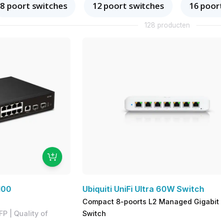
8 poort switches
12 poort switches
16 poor
128 producten
100
Ubiquiti UniFi Ultra 60W Switch
Compact 8-poorts L2 Managed Gigabit
FP | Quality of
Switch