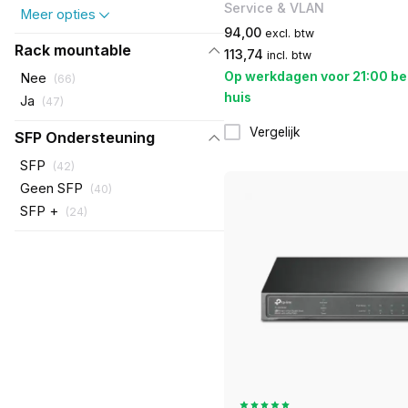
Service & VLAN
Meer opties
94,00
excl. btw
Rack mountable
113,74
incl. btw
Op werkdagen voor 21:00 be
Nee
(
66
)
huis
Ja
(
47
)
Vergelijk
SFP Ondersteuning
SFP
(
42
)
Geen SFP
(
40
)
SFP +
(
24
)