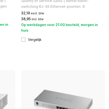
p |
Quality of Service (QoS) | Aantal basis-
ngen
switching RJ-45 Ethernet-poorten: 8
32,19
excl. btw
38,95
incl. btw
en in
Op werkdagen voor 21:00 besteld, morgen in
huis
Vergelijk