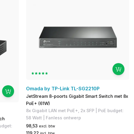
Omada by TP-Link TL-SG2210P
JetStream 8-poorts Gigabit Smart Switch met 8x
PoE+ (61W)
​8x Gigabit LAN met PoE+, 2x SFP | ​PoE budget:
58 Watt | Fanless ontwerp
tch
budget:
98,53
excl. btw
119,22
incl. btw