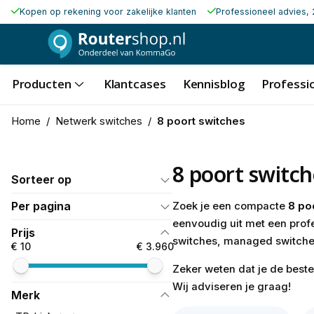
Kopen op rekening voor zakelijke klanten
Professioneel advies, 
Producten
Klantcases
Kennisblog
Professio
Home
/
Netwerk switches
/
8 poort switches
8 poort switch
Sorteer op
Per pagina
Zoek je een compacte
8 po
eenvoudig uit met een prof
Prijs
switches, managed switches
€ 10
€ 3.960
Zeker weten dat je de best
Wij adviseren je graag!
Merk