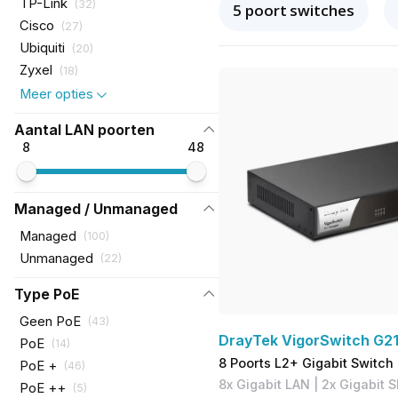
TP-Link
(
32
)
5 poort switches
Cisco
(
27
)
Ubiquiti
(
20
)
Zyxel
(
18
)
Meer opties
Aantal LAN poorten
8
48
Managed / Unmanaged
Managed
(
100
)
Unmanaged
(
22
)
Type PoE
Geen PoE
(
43
)
DrayTek VigorSwitch G2
PoE
(
14
)
8 Poorts L2+ Gigabit Switch
PoE +
(
46
)
8x Gigabit LAN | 2x Gigabit S
PoE ++
(
5
)