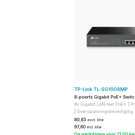
TP-Link TL-SG1008MP
8-poorts Gigabit PoE+ Swit
8x Gigabit LAN met PoE+ | P
| Overspanningsbeveiliging
80,83
excl. btw
97,80
incl. btw
Op werkdagen voor 21:00 be