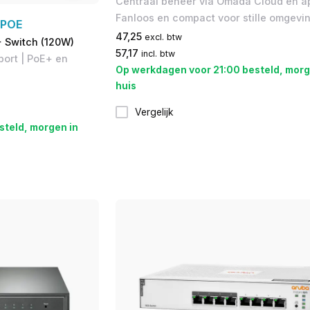
Centraal beheer via Omada Cloud en ap
Fanloos en compact voor stille omgevi
-POE
47,25
excl. btw
 Switch (120W)
57,17
incl. btw
pport | PoE+ en
Op werkdagen voor 21:00 besteld, morg
huis
Vergelijk
steld, morgen in