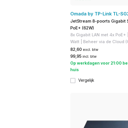
Omada by TP-Link TL-S
JetStream 8-poorts Gigabit 
PoE+ (62W)
8x Gigabit LAN met 4x PoE+ 
Watt | Beheer via de Cloud
82,60
excl. btw
99,95
incl. btw
Op werkdagen voor 21:00 be
huis
Vergelijk