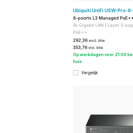
Ubiquiti UniFi USW-Pro-8
8-poorts L3 Managed PoE++
​8x Gigabit LAN | ​Layer 3 su
PoE++
292,36
excl. btw
353,76
incl. btw
Op werkdagen voor 21:00 be
huis
Vergelijk