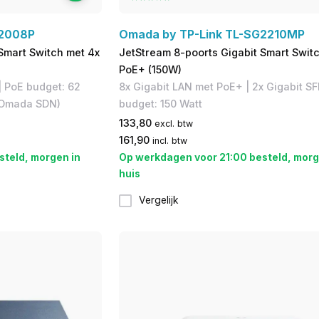
G2008P
Omada by TP-Link TL-SG2210MP
Smart Switch met 4x
JetStream 8-poorts Gigabit Smart Swit
PoE+ (150W)
| PoE budget: 62
8x Gigabit LAN met PoE+ | 2x Gigabit SF
 (Omada SDN)
budget: 150 Watt
133,80
excl. btw
161,90
incl. btw
steld, morgen in
Op werkdagen voor 21:00 besteld, morg
huis
Vergelijk