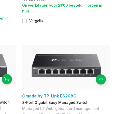
Op werkdagen voor 21:00 besteld, morgen in
huis
en in
Vergelijk
Omada by TP-Link ES208G
witch
8-Port Gigabit Easy Managed Switch
|
Managed L2 Web-gebaseerd management |