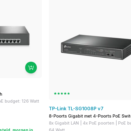
ch
oE budget: 126 Watt
TP-Link TL-SG1008P v7
8-Poorts Gigabit met 4-Poorts PoE Swi
​8x Gigabit LAN | ​4x PoE poorten | ​PoE 
64 Watt
steld, morgen in