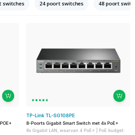
t switches
24 poort switches
48 poort switc
TP-Link TL-SG108PE
 POE+
8-Poorts Gigabit Smart Switch met 4x PoE+
​8x Gigabit LAN, waarvan 4 PoE+ | PoE budget: