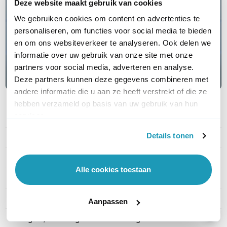
Deze website maakt gebruik van cookies
We gebruiken cookies om content en advertenties te
Lees hier meer
personaliseren, om functies voor social media te bieden
en om ons websiteverkeer te analyseren. Ook delen we
informatie over uw gebruik van onze site met onze
partners voor social media, adverteren en analyse.
Deze partners kunnen deze gegevens combineren met
andere informatie die u aan ze heeft verstrekt of die ze
hebben verzameld op basis van uw gebruik van hun
services.
PRODUCT DETAILS
Details tonen
Merk
Ubiquiti
Artikelnummer
USW-Pro-XG-8-PoE
Alle cookies toestaan
EAN
0810177160144
PoE
802.3af PoE (15.4W)
Aanpassen
Managed / Unmanaged
Managed