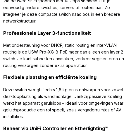
Via de twee SFP+-poorten met 10 Gbps snelheid sluit je
eenvoudig andere switches, servers of routers aan. Zo
integreer je deze compacte switch naadloos in een bredere
netwerkstructuur.
Professionele Layer 3-functionaliteit
Met ondersteuning voor DHCP, static routing en inter-VLAN
routing is de USW-Pro-XG-8-PoE meer dan alleen een layer 2
switch. Je kunt subnetten aanmaken, verkeer segmenteren en
routing verzorgen zonder extra apparatuur.
Flexibele plaatsing en efficiënte koeling
Deze switch weegt slechts 1,6 kg en is ontworpen voor zowel
desktopplaatsing als wandmontage. Dankzij passieve koeling
werkt het apparaat geruisloos – ideaal voor omgevingen waar
geluidsproductie een rol speelt, zoals vergaderruimtes of AV-
installaties.
Beheer via UniFi Controller en Etherlighting™