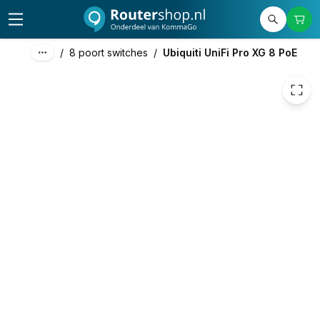
433,00
excl. btw
523,93
incl. btw
/
8 poort switches
/
Ubiquiti UniFi Pro XG 8 PoE