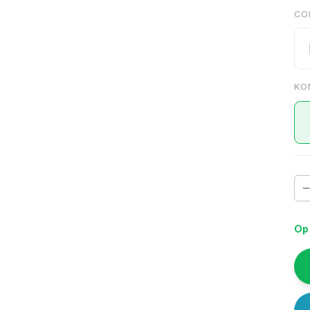
CO
KO
Op