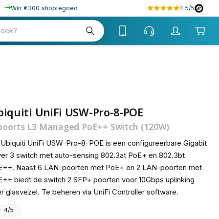
Win €300 shoptegoed
4.5/5
tw
zoek?
tw
iquiti UniFi USW-Pro-8-POE
poorts L3 Managed PoE++ Switch (120W)
Ubiquiti UniFi USW-Pro-8-POE is een configureerbare Gigabit
er 3 switch met auto-sensing 802.3at PoE+ en 802.3bt
E++. Naast 6 LAN-poorten met PoE+ en 2 LAN-poorten met
++ biedt de switch 2 SFP+ poorten voor 10Gbps uplinking
r glasvezel. Te beheren via UniFi Controller software.
4/5