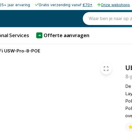
25+ jaar ervaring
Gratis verzending vanaf
€70*
Onze webshops
292,36
excl. b
353,76
Waar ben je naar op 
incl. b
nal Services
Offerte aanvragen
➜
iFi USW-Pro-8-POE
Ub
8-
De 
Lay
Po
PoE
ove