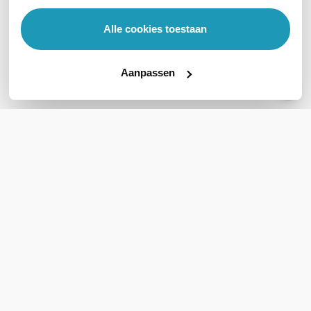
133,80
excl. btw
161,90
incl. btw
Alle cookies toestaan
Op werkdagen voor 21:00
besteld, morgen in huis
Levertijd 1 tot 3 werkdagen
Aanpassen
Vergelijk
Vergelijk
WIL JIJ ADVIES OP MAAT?
Vraag het onze experts!
Bel ons
E-mail