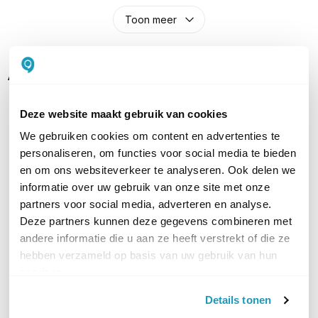
Toon meer
Alternatieven
Deze website maakt gebruik van cookies
We gebruiken cookies om content en advertenties te
personaliseren, om functies voor social media te bieden
en om ons websiteverkeer te analyseren. Ook delen we
informatie over uw gebruik van onze site met onze
partners voor social media, adverteren en analyse.
Deze partners kunnen deze gegevens combineren met
andere informatie die u aan ze heeft verstrekt of die ze
Omada by TP-Link TL-
TP-Link TL-SG1210MP
hebben verzameld op basis van uw gebruik van hun
SG2210MP
10-poorts Gigabit PoE+
services.
Switch
JetStream 8-poorts Gigabit
87,90
excl. btw
Smart Switch met 8x PoE+
Details tonen
106,36
incl. btw
(150W)