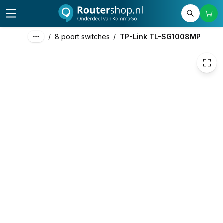
80,83
excl. btw
97,80
incl. btw
/
8 poort switches
/
TP-Link TL-SG1008MP