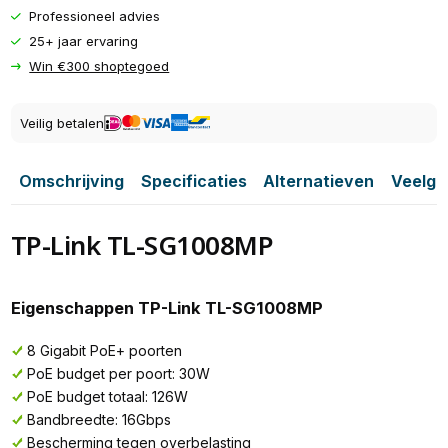
Professioneel advies
25+ jaar ervaring
Win €300 shoptegoed
Veilig betalen
Omschrijving
Specificaties
Alternatieven
Veelge
TP-Link TL-SG1008MP
Eigenschappen TP-Link TL-SG1008MP
8 Gigabit PoE+ poorten
PoE budget per poort: 30W
PoE budget totaal: 126W
Bandbreedte: 16Gbps
Bescherming tegen overbelasting