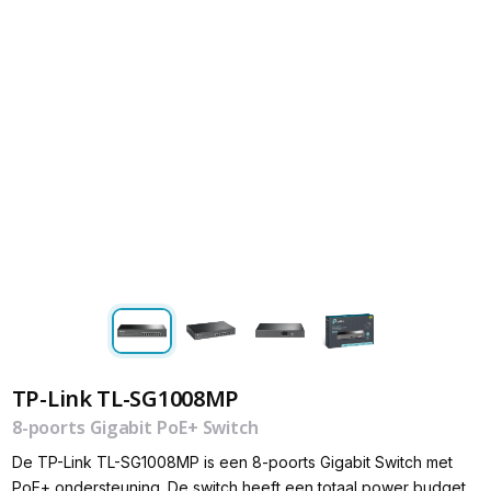
TP-Link TL-SG1008MP
8-poorts Gigabit PoE+ Switch
De TP-Link TL-SG1008MP is een 8-poorts Gigabit Switch met
PoE+ ondersteuning. De switch heeft een totaal power budget