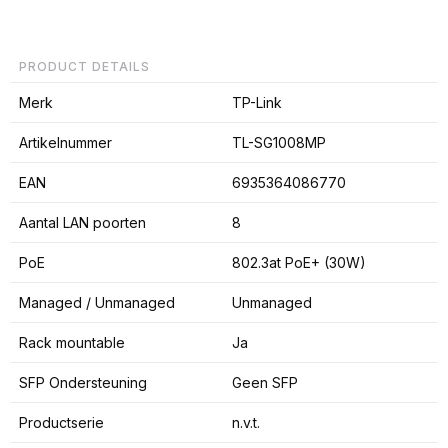
PRODUCT DETAILS
Merk
TP-Link
Artikelnummer
TL-SG1008MP
EAN
6935364086770
Aantal LAN poorten
8
PoE
802.3at PoE+ (30W)
Managed / Unmanaged
Unmanaged
Rack mountable
Ja
SFP Ondersteuning
Geen SFP
Productserie
n.v.t.