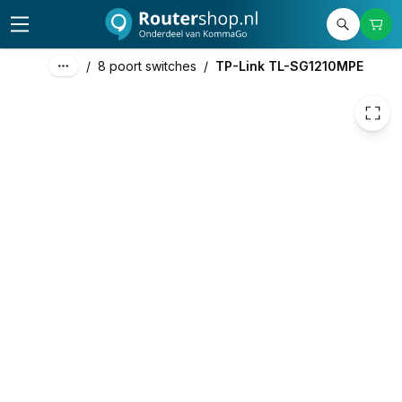
100,45
excl. btw
121,54
incl. btw
/
8 poort switches
/
TP-Link TL-SG1210MPE