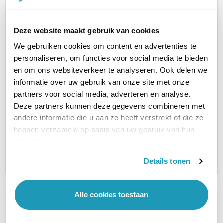
AANTAL LAN POORTEN
16
8
Deze website maakt gebruik van cookies
POE
802.3at PoE+ (30W)
802.3at PoE+ (30W)
We gebruiken cookies om content en advertenties te
personaliseren, om functies voor social media te bieden
MANAGED / UNMANAGED
Managed
Unmanaged
en om ons websiteverkeer te analyseren. Ook delen we
informatie over uw gebruik van onze site met onze
partners voor social media, adverteren en analyse.
RACK MOUNTABLE
Nee
Nee
Deze partners kunnen deze gegevens combineren met
andere informatie die u aan ze heeft verstrekt of die ze
SFP ONDERSTEUNING
SFP
SFP
hebben verzameld op basis van uw gebruik van hun
services.
PRODUCTSERIE
n.v.t.
n.v.t.
Details tonen
Alle cookies toestaan
WIL JIJ ADVIES OP MAAT?
Vraag het onze experts!