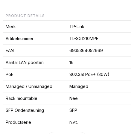
PRODUCT DETAILS
Merk
TP-Link
Artikelnummer
TL-SG1210MPE
EAN
6935364052669
Aantal LAN poorten
16
PoE
802.3at PoE+ (30W)
Managed / Unmanaged
Managed
Rack mountable
Nee
SFP Ondersteuning
SFP
Productserie
n.v.t.