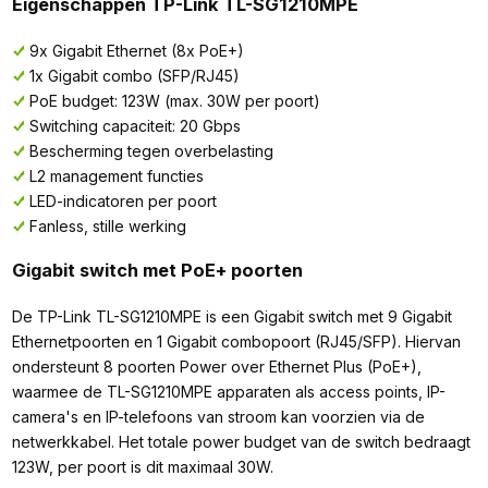
Eigenschappen TP-Link TL-SG1210MPE
9x Gigabit Ethernet (8x PoE+)
1x Gigabit combo (SFP/RJ45)
PoE budget: 123W (max. 30W per poort)
Switching capaciteit: 20 Gbps
Bescherming tegen overbelasting
L2 management functies
LED-indicatoren per poort
Fanless, stille werking
Gigabit switch met PoE+ poorten
De TP-Link TL-SG1210MPE is een Gigabit switch met 9 Gigabit
Ethernetpoorten en 1 Gigabit combopoort (RJ45/SFP). Hiervan
ondersteunt 8 poorten Power over Ethernet Plus (PoE+),
waarmee de TL-SG1210MPE apparaten als access points, IP-
camera's en IP-telefoons van stroom kan voorzien via de
netwerkkabel. Het totale power budget van de switch bedraagt
123W, per poort is dit maximaal 30W.