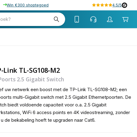
Win €300 shoptegoed
4.5/5
tw
zoek?
tw
P-Link TL-SG108-M2
Poorts 2.5 Gigabit Switch
ef uw netwerk een boost met de TP-Link TL-SG108-M2; een
oorts multi-Gigabit switch met 2.5 Gigabit Ethernetpoorten. De
tch biedt voldoende capaciteit voor o.a. 2.5 Gigabit
kstations, WiFi 6 access points en 4K videostreaming, zonder
 u de bekabeling hoeft te upgraden naar Cat6.