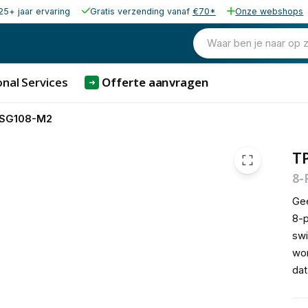
25+ jaar ervaring
Gratis verzending vanaf
€70*
Onze webshops
72,89
excl. b
88,20
Waar ben je naar op 
incl. b
nal Services
Offerte aanvragen
➜
-SG108-M2
T
8-
Ge
8-p
swi
wor
dat