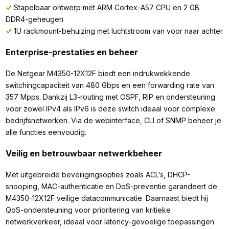
Stapelbaar ontwerp met ARM Cortex-A57 CPU en 2 GB
DDR4-geheugen
1U rackmount-behuizing met luchtstroom van voor naar achter
Enterprise-prestaties en beheer
De Netgear M4350-12X12F biedt een indrukwekkende
switchingcapaciteit van 480 Gbps en een forwarding rate van
357 Mpps. Dankzij L3-routing met OSPF, RIP en ondersteuning
voor zowel IPv4 als IPv6 is deze switch ideaal voor complexe
bedrijfsnetwerken. Via de webinterface, CLI of SNMP beheer je
alle functies eenvoudig.
Veilig en betrouwbaar netwerkbeheer
Met uitgebreide beveiligingsopties zoals ACL’s, DHCP-
snooping, MAC-authenticatie en DoS-preventie garandeert de
M4350-12X12F veilige datacommunicatie. Daarnaast biedt hij
QoS-ondersteuning voor prioritering van kritieke
netwerkverkeer, ideaal voor latency-gevoelige toepassingen