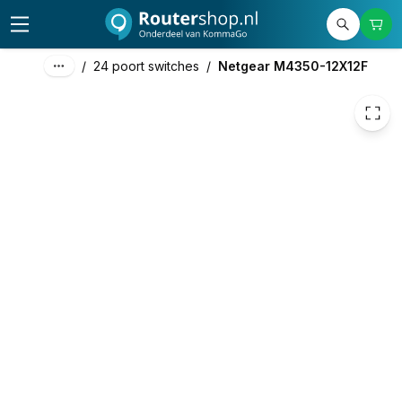
3.000,00
excl. btw
3.630,00
incl. btw
/
24 poort switches
/
Netgear M4350-12X12F