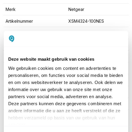
Merk
Netgear
Artikelnummer
XSM4324-100NES
EAN
0606449161458
Aantal LAN poorten
12
PoE
Zonder PoE
Deze website maakt gebruik van cookies
Managed / Unmanaged
Managed
We gebruiken cookies om content en advertenties te
personaliseren, om functies voor social media te bieden
Rack mountable
Ja
en om ons websiteverkeer te analyseren. Ook delen we
informatie over uw gebruik van onze site met onze
SFP Ondersteuning
SFP +
partners voor social media, adverteren en analyse.
Productserie
n.v.t.
Deze partners kunnen deze gegevens combineren met
andere informatie die u aan ze heeft verstrekt of die ze
hebben verzameld op basis van uw gebruik van hun
Toon meer
services.