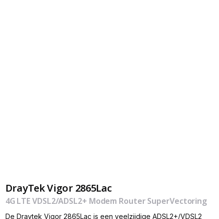
DrayTek Vigor 2865Lac
4G LTE VDSL2/ADSL2+ Modem Router SuperVectoring
De Draytek Vigor 2865Lac is een veelzijdige ADSL2+/VDSL2