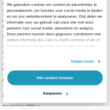
kostenefficiënte oplossing indien 4G essentieel is, maar de
We gebruiken cookies om content en advertenties te
databundels beperkt nodig zijn. Zonder om de productiviteit te
personaliseren, om functies voor social media te bieden
verlagen, houd je de kosten in de hand en geef je
en om ons websiteverkeer te analyseren. Ook delen we
medewerkers toegang tot de data die ze alleen echt nodig
informatie over uw gebruik van onze site met onze
hebben.
partners voor social media, adverteren en analyse.
Deze partners kunnen deze gegevens combineren met
Beheer in de DrayTek Router app
andere informatie die u aan ze heeft verstrekt of die ze
hebben verzameld op basis van uw gebruik van hun
Om gebruikers meer flexibiliteit te bieden, worden er telkens
services.
meer functionaliteiten toegevoegd aan de DrayTek routers. Om
volledige controle te houden over de functionaliteiten van je
Details tonen
router, is het mogelijk om met de DrayTek Router app je
netwerk moeiteloos in te stellen en aan te passen. Zo word je
door de app begeleid tijdens het opzetten van het netwerk,
Alle cookies toestaan
kun je VPN en WAN splitsen met route policy en stel je
verschillende beperkingsniveaus in voor ouderlijk toezicht.
Aanpassen
Inhoud verpakking
Draytek Vigor 2865Lac