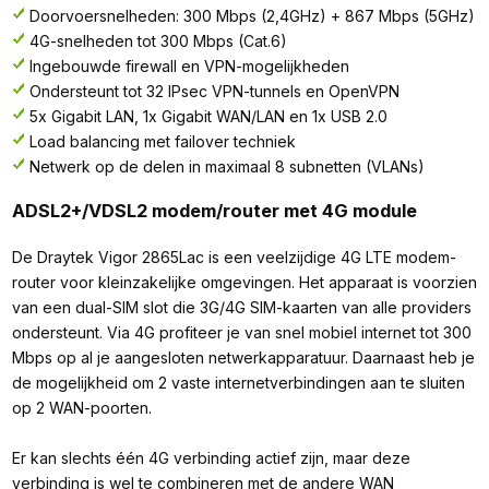
Doorvoersnelheden: 300 Mbps (2,4GHz) + 867 Mbps (5GHz)
4G-snelheden tot 300 Mbps (Cat.6)
Ingebouwde firewall en VPN-mogelijkheden
Ondersteunt tot 32 IPsec VPN-tunnels en OpenVPN
5x Gigabit LAN, 1x Gigabit WAN/LAN en 1x USB 2.0
Load balancing met failover techniek
Netwerk op de delen in maximaal 8 subnetten (VLANs)
ADSL2+/VDSL2 modem/router met 4G module
De Draytek Vigor 2865Lac is een veelzijdige 4G LTE modem-
router voor kleinzakelijke omgevingen. Het apparaat is voorzien
van een dual-SIM slot die 3G/4G SIM-kaarten van alle providers
ondersteunt. Via 4G profiteer je van snel mobiel internet tot 300
Mbps op al je aangesloten netwerkapparatuur. Daarnaast heb je
de mogelijkheid om 2 vaste internetverbindingen aan te sluiten
op 2 WAN-poorten.
Er kan slechts één 4G verbinding actief zijn, maar deze
verbinding is wel te combineren met de andere WAN