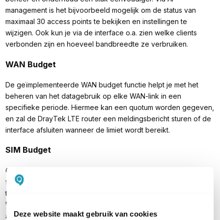
management is het bijvoorbeeld mogelijk om de status van
maximaal 30 access points te bekijken en instellingen te
wijzigen. Ook kun je via de interface o.a. zien welke clients
verbonden zijn en hoeveel bandbreedte ze verbruiken.
WAN Budget
De geïmplementeerde WAN budget functie helpt je met het
beheren van het datagebruik op elke WAN-link in een
specifieke periode. Hiermee kan een quotum worden gegeven,
en zal de DrayTek LTE router een meldingsbericht sturen of de
interface afsluiten wanneer de limiet wordt bereikt.
SIM Budget
Ook beschikt dit LTE model over de DrayTek SIM budget
functionaliteit. Hierdoor is het mogelijk een databudget voor de
twee simkaarten in de router in te stellen én te monitoren.
Wanneer de datalimiet van één simkaart is bereikt, wordt
Deze website maakt gebruik van cookies
automatisch overgeschakeld naar de andere simkaart. Een