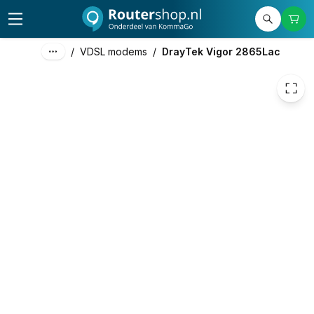
483,00
excl. btw
584,43
incl. btw
/
VDSL modems
/
DrayTek Vigor 2865Lac