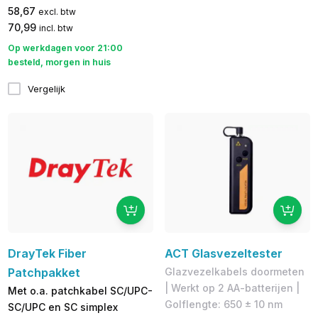
58,67
excl. btw
70,99
incl. btw
Op werkdagen voor 21:00
besteld, morgen in huis
Vergelijk
DrayTek Fiber
ACT Glasvezeltester
Patchpakket
Glazvezelkabels doormeten
| Werkt op 2 AA-batterijen |
Met o.a. patchkabel SC/UPC-
Golflengte: 650 ± 10 nm
SC/UPC en SC simplex