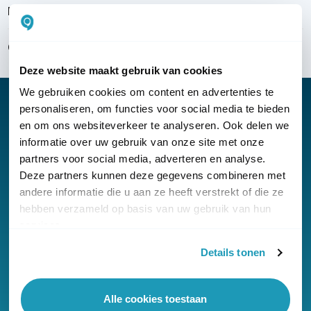
Bezorgen & installeren
Over KommaGo
Deze website maakt gebruik van cookies
We gebruiken cookies om content en advertenties te
personaliseren, om functies voor social media te bieden
en om ons websiteverkeer te analyseren. Ook delen we
informatie over uw gebruik van onze site met onze
Nieuwsbrief
partners voor social media, adverteren en analyse.
Klantenservice
Deze partners kunnen deze gegevens combineren met
andere informatie die u aan ze heeft verstrekt of die ze
hebben verzameld op basis van uw gebruik van hun
services.
Details tonen
© Copyright KommaGo
Alle cookies toestaan
Algemene voorwaarden