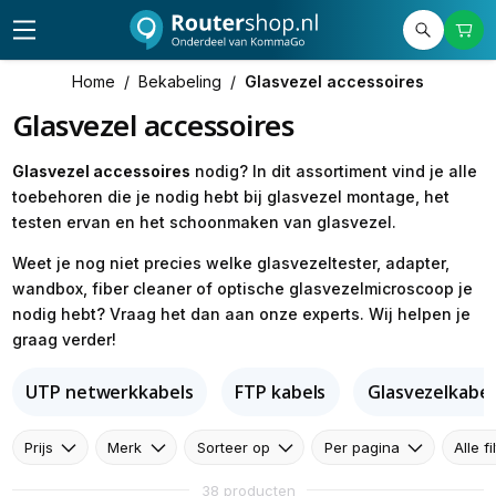
Home
/
Bekabeling
/
Glasvezel accessoires
Glasvezel accessoires
Glasvezel accessoires
nodig? In dit assortiment vind je alle
toebehoren die je nodig hebt bij glasvezel montage, het
testen ervan en het schoonmaken van glasvezel.
Weet je nog niet precies welke glasvezeltester, adapter,
wandbox, fiber cleaner of optische glasvezelmicroscoop je
nodig hebt? Vraag het dan aan onze experts. Wij helpen je
graag verder!
UTP netwerkkabels
FTP kabels
Glasvezelkabel
Prijs
Merk
Sorteer op
Per pagina
Alle fi
38 producten