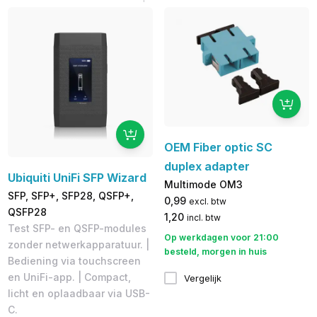
OEM Fiber optic SC
duplex adapter
Ubiquiti UniFi SFP Wizard
Multimode OM3
SFP, SFP+, SFP28, QSFP+,
0,99
excl. btw
QSFP28
1,20
incl. btw
Test SFP- en QSFP-modules
Op werkdagen voor 21:00
zonder netwerkapparatuur. |
besteld, morgen in huis
Bediening via touchscreen
en UniFi-app. | Compact,
Vergelijk
licht en oplaadbaar via USB-
C.