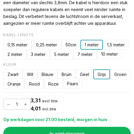
een diameter van slechts 3,8mm. De kabel is hierdoor een stuk
soepeler dan reguliere kabels en neemt veel minder ruimte in
beslag. Dit verbetert tevens de luchtstroom in de serverkast,
aangezien er meer ruimte overblijft achter uw apparatuur.
KABEL LENGTE
0,15 meter
0,25 meter
50cm
1 meter
1,5 meter
10 meter
2 meter
3 meter
5 meter
7 meter
KLEUR
Zwart
Wit
Blauw
Bruin
Geel
Grijs
Groen
Paars
Oranje
Rood
Roze
3,31
excl. btw
4,01
incl. btw
Op werkdagen voor 21:00 besteld, morgen in huis
In winkelwagen