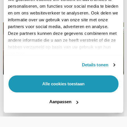
personaliseren, om functies voor social media te bieden
E-mail
en om ons websiteverkeer te analyseren. Ook delen we
informatie over uw gebruik van onze site met onze
partners voor social media, adverteren en analyse.
Deze partners kunnen deze gegevens combineren met
andere informatie die u aan ze heeft verstrekt of die ze
hebben verzameld op basis van uw gebruik van hun
services.
Details tonen
Alle cookies toestaan
OVER DIT PRODUCT
Veelgestelde vragen
Aanpassen
Zijn deze FTP Cat6A Slimline patchkabels
geschikt voor PoE voor b.v.b. camera's?