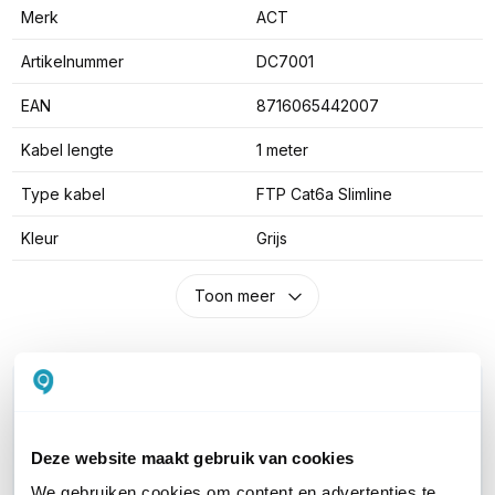
Merk
ACT
Artikelnummer
DC7001
EAN
8716065442007
Kabel lengte
1 meter
Type kabel
FTP Cat6a Slimline
Kleur
Grijs
Toon meer
WIL JIJ ADVIES OP MAAT?
Vraag het onze experts!
Deze website maakt gebruik van cookies
Bel ons
We gebruiken cookies om content en advertenties te