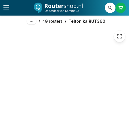
/
4G routers
/
Teltonika RUT360