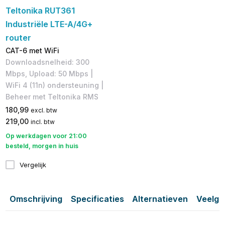
Teltonika RUT361
Industriële LTE-A/4G+
router
CAT-6 met WiFi
Downloadsnelheid: 300
Mbps, Upload: 50 Mbps |
WiFi 4 (11n) ondersteuning |
Beheer met Teltonika RMS
180,99
excl. btw
219,00
incl. btw
Op werkdagen voor 21:00
besteld, morgen in huis
Vergelijk
Omschrijving
Specificaties
Alternatieven
Veelge