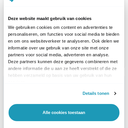
AANTAL LAN POORTEN
1
3
3
Deze website maakt gebruik van cookies
WIFI STANDAARD
WiFi 4 (11n)
Geen WiFi
WiFi 4 (
We gebruiken cookies om content en advertenties te
personaliseren, om functies voor social media te bieden
AANTAL WAN POORTEN
1
1
1
en om ons websiteverkeer te analyseren. Ook delen we
informatie over uw gebruik van onze site met onze
AANTAL SIM-SLOTS
1 SIM-slot
2 SIM-slots
2 SIM-s
partners voor social media, adverteren en analyse.
Deze partners kunnen deze gegevens combineren met
andere informatie die u aan ze heeft verstrekt of die ze
hebben verzameld op basis van uw gebruik van hun
services.
WIL JIJ ADVIES OP MAAT?
Vraag het onze experts!
Details tonen
Bel ons
Alle cookies toestaan
Email