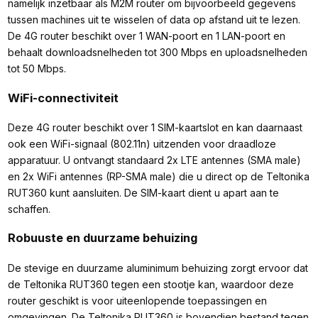
namelijk inzetbaar als M2M router om bijvoorbeeld gegevens
tussen machines uit te wisselen of data op afstand uit te lezen.
De 4G router beschikt over 1 WAN-poort en 1 LAN-poort en
behaalt downloadsnelheden tot 300 Mbps en uploadsnelheden
tot 50 Mbps.
WiFi-connectiviteit
Deze 4G router beschikt over 1 SIM-kaartslot en kan daarnaast
ook een WiFi-signaal (802.11n) uitzenden voor draadloze
apparatuur. U ontvangt standaard 2x LTE antennes (SMA male)
en 2x WiFi antennes (RP-SMA male) die u direct op de Teltonika
RUT360 kunt aansluiten. De SIM-kaart dient u apart aan te
schaffen.
Robuuste en duurzame behuizing
De stevige en duurzame aluminimum behuizing zorgt ervoor dat
de Teltonika RUT360 tegen een stootje kan, waardoor deze
router geschikt is voor uiteenlopende toepassingen en
omgevingen. De Teltonika RUT360 is bovendien bestand tegen