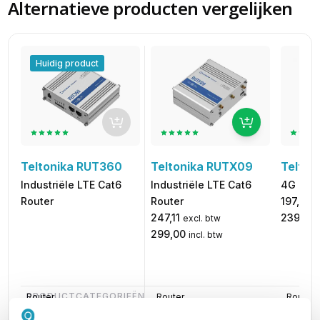
Alternatieve producten vergelijken
Huidig product
Teltonika RUTX09
Telton
Teltonika RUT360
Industriële LTE Cat6
4G LTE 
Industriële LTE Cat6
Router
197,52
Router
e
247,11
239,00
excl. btw
299,00
incl. btw
PRODUCTCATEGORIEËN
Router
Router
Router