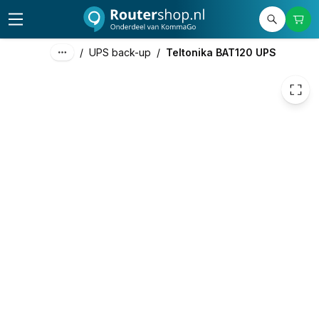
89,21
excl. btw
107,94
incl. btw
/
UPS back-up
/
Teltonika BAT120 UPS