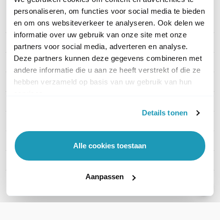
personaliseren, om functies voor social media te bieden
en om ons websiteverkeer te analyseren. Ook delen we
PRODUCT DETAILS
informatie over uw gebruik van onze site met onze
Merk
Teltonika
partners voor social media, adverteren en analyse.
Deze partners kunnen deze gegevens combineren met
Artikelnummer
BAT120
andere informatie die u aan ze heeft verstrekt of die ze
hebben verzameld op basis van uw gebruik van hun
EAN
4779027312910
services.
Vermogen
96 Watt
Details tonen
Type aansluiting
n.v.t.
Uitgangsvermogen
30VA
Alle cookies toestaan
Auto shutdown
Ja
Aanpassen
Toon meer