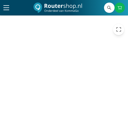
30,00
excl. btw
36,30
incl. btw