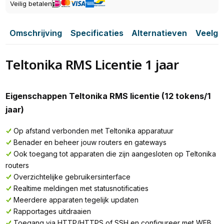
Veilig betalen
Omschrijving
Specificaties
Alternatieven
Veelge
Teltonika RMS Licentie 1 jaar
Eigenschappen Teltonika RMS licentie (12 tokens/1
jaar)
Op afstand verbonden met Teltonika apparatuur
Benader en beheer jouw routers en gateways
Ook toegang tot apparaten die zijn aangesloten op Teltonika
routers
Overzichtelijke gebruikersinterface
Realtime meldingen met statusnotificaties
Meerdere apparaten tegelijk updaten
Rapportages uitdraaien
Toegang via HTTP/HTTPS of SSH en configureer met WEB