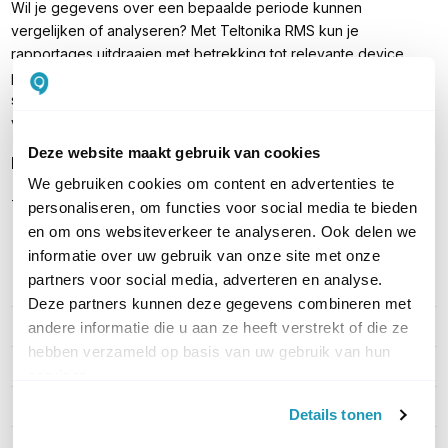
Wil je gegevens over een bepaalde periode kunnen
vergelijken of analyseren? Met Teltonika RMS kun je
rapportages uitdraaien met betrekking tot relevante device
parameters. Alle rapportages worden opgeslagen op de RMS
servers en kunnen elk moment gedownload worden voor
verdere analyse.
Deze website maakt gebruik van cookies
Inhoud verpakking
We gebruiken cookies om content en advertenties te
Teltonika RMS licentie (12 tokens, 1 per maand per apparaat)
personaliseren, om functies voor social media te bieden
en om ons websiteverkeer te analyseren. Ook delen we
informatie over uw gebruik van onze site met onze
partners voor social media, adverteren en analyse.
PRODUCT DETAILS
Deze partners kunnen deze gegevens combineren met
Merk
Teltonika
andere informatie die u aan ze heeft verstrekt of die ze
hebben verzameld op basis van uw gebruik van hun
Artikelnummer
TeltonikaRMS-1Jaar
services.
Type licentie
Software licentie
Details tonen