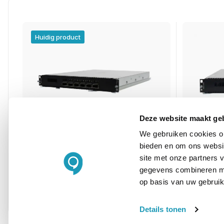
Huidig product
Deze website maakt ge
We gebruiken cookies om
bieden en om ons websit
Aruba 8400X 6p 40G/100G QSFP28
Aruba 84
site met onze partners 
gegevens combineren met
Advanced Module
Advanced
op basis van uw gebruik
Details tonen