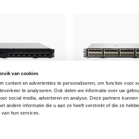
bruik van cookies
 content en advertenties te personaliseren, om functies voor so
everkeer te analyseren. Ook delen we informatie over uw gebru
00X 8p 40G QSFP+
Aruba 8400X-32Y
voor social media, adverteren en analyse. Deze partners kunnen
 andere informatie die u aan ze heeft verstrekt of die ze heb
 Module
32-poorts 1/10/25G Module
 van hun services.