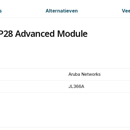
s
Alternatieven
Vee
P28 Advanced Module
Aruba Networks
JL366A
n