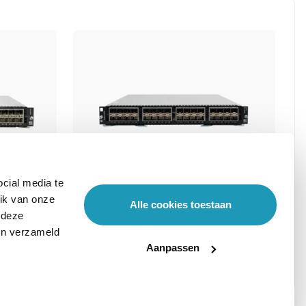
cial media te
ik van onze
Alle cookies toestaan
Aruba 8400X 32p 10G SFP/SFP+
 deze
ben verzameld
MACsec Advanced Module
Aanpassen
Stel hier je vraag