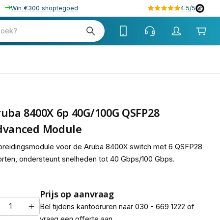
Win €300 shoptegoed
4.5/5
zoek?
ruba 8400X 6p 40G/100G QSFP28
dvanced Module
breidingsmodule voor de Aruba 8400X switch met 6 QSFP28
rten, ondersteunt snelheden tot 40 Gbps/100 Gbps.
Prijs op aanvraag
Bel tijdens kantooruren naar 030 - 669 1222 of
vraag een offerte aan.