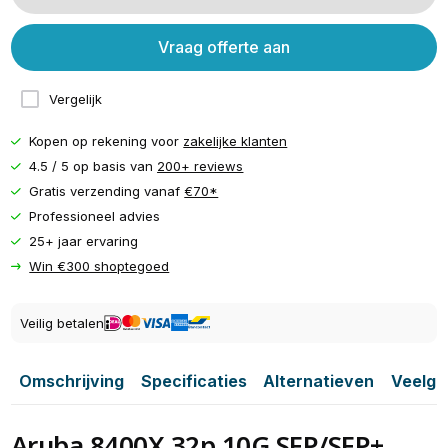
Vraag offerte aan
Vergelijk
Kopen op rekening voor
zakelijke klanten
4.5 / 5 op basis van
200+ reviews
Gratis verzending vanaf
€70*
Professioneel advies
25+ jaar ervaring
Win €300 shoptegoed
Veilig betalen
Omschrijving
Specificaties
Alternatieven
Veelge
Aruba 8400X 32p 10G SFP/SFP+