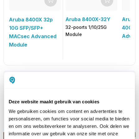
Aruba 8400X-32Y
Aruba
Aruba 8400X 32p
32-poorts 1/10/25G
40G/1
10G SFP/SFP+
Module
Advan
MACsec Advanced
Module
WIL JIJ ADVIES OP MAAT?
Vraag het onze experts!
Deze website maakt gebruik van cookies
Bel ons
We gebruiken cookies om content en advertenties te
personaliseren, om functies voor social media te bieden
E-mail
en om ons websiteverkeer te analyseren. Ook delen we
informatie over uw gebruik van onze site met onze