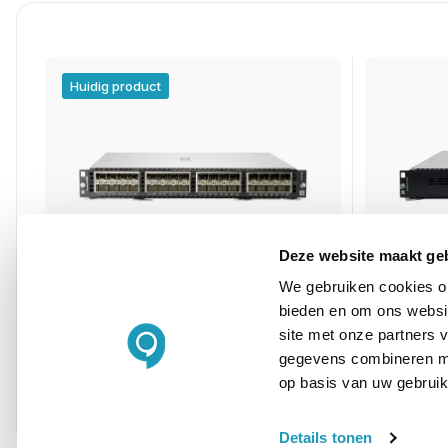
Huidig product
Deze website maakt ge
We gebruiken cookies om
bieden en om ons websit
Aruba 8400X-32Y
Aruba 84
site met onze partners 
32-poorts 1/10/25G Module
Advanced
gegevens combineren met
op basis van uw gebruik
Details tonen