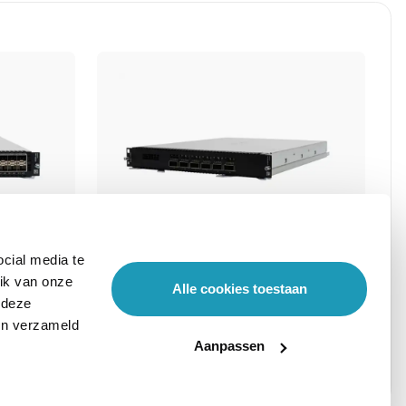
cial media te
ik van onze
Alle cookies toestaan
/SFP+
Aruba 8400X 6p 40G/100G QSFP28
 deze
e
Advanced Module
ben verzameld
Aanpassen