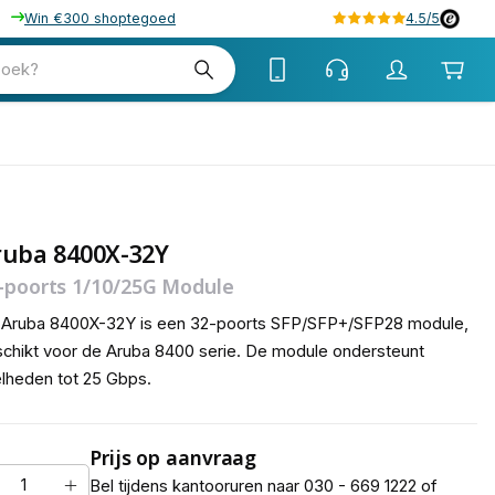
Win €300 shoptegoed
4.5/5
zoek?
ruba 8400X-32Y
-poorts 1/10/25G Module
 Aruba 8400X-32Y is een 32-poorts SFP/SFP+/SFP28 module,
chikt voor de Aruba 8400 serie. De module ondersteunt
lheden tot 25 Gbps.
Prijs op aanvraag
Bel tijdens kantooruren naar 030 - 669 1222 of