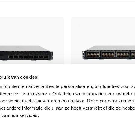
bruik van cookies
 content en advertenties te personaliseren, om functies voor so
everkeer te analyseren. Ook delen we informatie over uw gebru
00X 8p 40G QSFP+
Aruba 8400X 32p 10G SFP
voor social media, adverteren en analyse. Deze partners kunnen
 Module
MACsec Advanced Modul
 andere informatie die u aan ze heeft verstrekt of die ze heb
 van hun services.