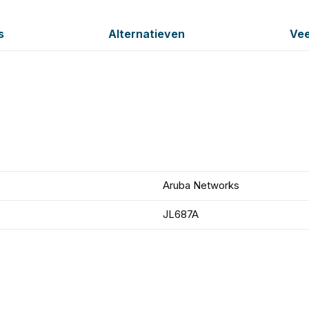
s
Alternatieven
Vee
Aruba Networks
JL687A
n