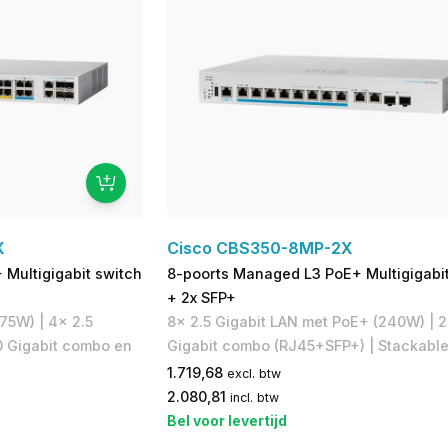
X
Cisco CBS350-8MP-2X
Multigigabit switch
8-poorts Managed L3 PoE+ Multigigabit
+ 2x SFP+
75W) | 4x 2.5
8x 2.5 Gigabit LAN met PoE+ (240W) | 2
0 Gigabit combo en
Gigabit combo (RJ45+SFP+) | Stackable
1.719,68
excl. btw
2.080,81
incl. btw
Bel voor levertijd