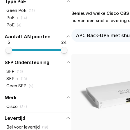
Type PoE
Geen PoE
(
15
)
Benieuwd welke
Cisco CBS
PoE +
(
14
)
nu van een snelle levering 
PoE
(
4
)
APC Back-UPS met sh
Aantal LAN poorten
5
24
SFP Ondersteuning
SFP
(
15
)
SFP +
(
13
)
Geen SFP
(
5
)
Merk
Cisco
(
34
)
Levertijd
Bel voor levertijd
(
19
)