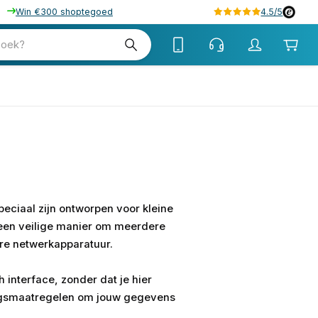
Win €300 shoptegoed
4.5/5
zoek?
peciaal zijn ontworpen voor kleine
n een veilige manier om meerdere
ere netwerkapparatuur.
h interface, zonder dat je hier
ingsmaatregelen om jouw gegevens