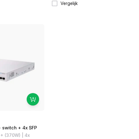
Vergelijk
 switch + 4x SFP
E+ (370W) | 4x