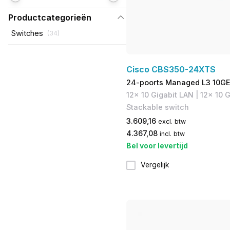
Productcategorieën
Switches
(
34
)
Cisco CBS350-24XTS
24-poorts Managed L3 10GE
12x 10 Gigabit LAN | 12x 10 G
Stackable switch
3.609,16
excl. btw
4.367,08
incl. btw
Bel voor levertijd
Vergelijk