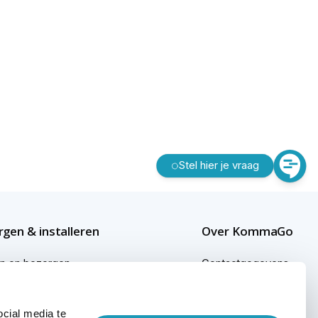
Stel hier je vraag
gen & installeren
Over KommaGo
en en bezorgen
Contactgegevens
gen buiten Nederland
Bedrijfsgegevens
cial media te
ginformatie
KommaGo duurzaam