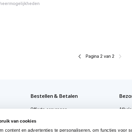
eheermogelijkheden
Pagina 2 van 2
Bestellen & Betalen
Bezor
Offerte aanvragen
Afhal
Bestellen
Bezor
bruik van cookies
 content en advertenties te personaliseren, om functies voor so
Betaalmogelijkheden
Bezor