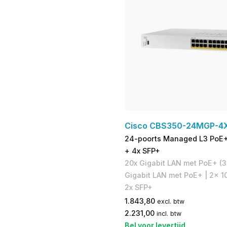
Cisco CBS350-24MGP-4
24-poorts Managed L3 PoE+ 
+ 4x SFP+
20x Gigabit LAN met PoE+ (3
Gigabit LAN met PoE+ | 2x 1
2x SFP+
1.843,80
excl. btw
2.231,00
incl. btw
Bel voor levertijd