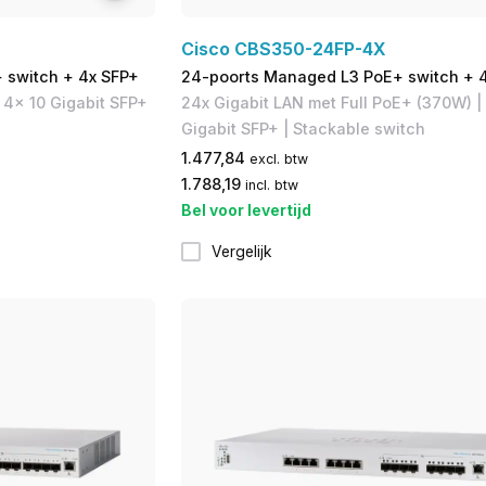
Cisco CBS350-24FP-4X
 switch + 4x SFP+
24-poorts Managed L3 PoE+ switch + 
 4x 10 Gigabit SFP+
24x Gigabit LAN met Full PoE+ (370W) |
Gigabit SFP+ | Stackable switch
1.477,84
excl. btw
1.788,19
incl. btw
Bel voor levertijd
Vergelijk