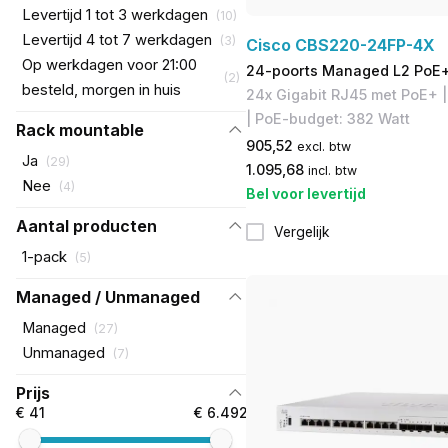
Levertijd 1 tot 3 werkdagen
(
10
)
Levertijd 4 tot 7 werkdagen
(
3
)
Cisco CBS220-24FP-4X
Op werkdagen voor 21:00
24-poorts Managed L2 PoE+
(
2
)
besteld, morgen in huis
24x Gigabit RJ45 met PoE+ |
| PoE-budget: 382 Watt
Rack mountable
905,52
excl. btw
Ja
(
29
)
1.095,68
incl. btw
Nee
(
4
)
Bel voor levertijd
Aantal producten
Vergelijk
1-pack
(
5
)
Managed / Unmanaged
Managed
(
27
)
Unmanaged
(
7
)
Prijs
€ 41
€ 6.492