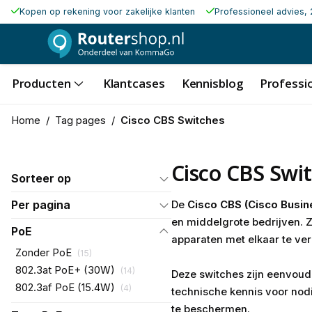
Kopen op rekening voor zakelijke klanten
Professioneel advies, 
Producten
Klantcases
Kennisblog
Professio
Home
/
Tag pages
/
Cisco CBS Switches
Cisco CBS Swi
Sorteer op
Per pagina
De
Cisco CBS (Cisco Busin
en middelgrote bedrijven. Z
PoE
apparaten met elkaar te ver
Zonder PoE
(
15
)
802.3at PoE+ (30W)
(
14
)
Deze switches zijn eenvoudig
802.3af PoE (15.4W)
(
4
)
technische kennis voor no
te beschermen.