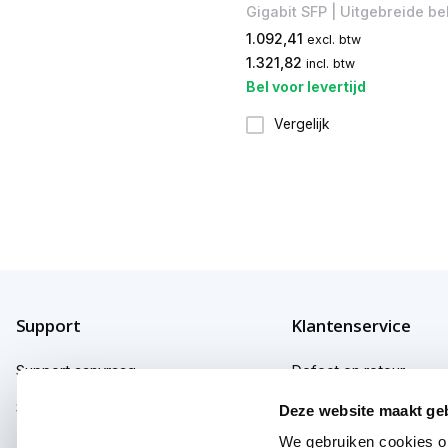
Gigabit SFP | Uitgebreide b
1.092,41
excl. btw
1.321,82
incl. btw
Bel voor levertijd
Vergelijk
Support
Klantenservice
Support aanvraag
Defect en retour
Support fabrikanten
Garantie
Deze website maakt ge
We gebruiken cookies om
Herroepingsrecht