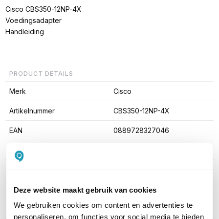
Cisco CBS350-12NP-4X
Voedingsadapter
Handleiding
PRODUCT DETAILS
Merk
Cisco
Artikelnummer
CBS350-12NP-4X
EAN
0889728327046
PoE
802.3at PoE+ (30W)
Managed / Unmanaged
Managed
Rack mountable
Ja
Deze website maakt gebruik van cookies
We gebruiken cookies om content en advertenties te
SFP Ondersteuning
SFP +
personaliseren, om functies voor social media te bieden