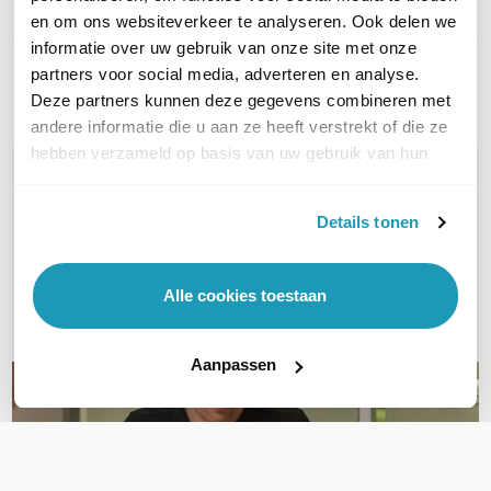
Productserie
CBS350
en om ons websiteverkeer te analyseren. Ook delen we
informatie over uw gebruik van onze site met onze
partners voor social media, adverteren en analyse.
Toon meer
Deze partners kunnen deze gegevens combineren met
andere informatie die u aan ze heeft verstrekt of die ze
hebben verzameld op basis van uw gebruik van hun
WIL JIJ ADVIES OP MAAT?
services.
Vraag het onze experts!
Details tonen
Bel ons
Alle cookies toestaan
E-mail
Aanpassen