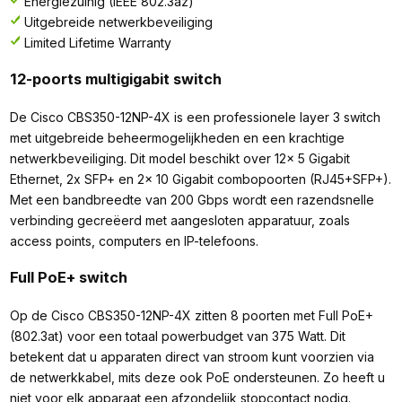
Energiezuinig (IEEE 802.3az)
Uitgebreide netwerkbeveiliging
Limited Lifetime Warranty
12-poorts multigigabit switch
De Cisco CBS350-12NP-4X is een professionele layer 3 switch
met uitgebreide beheermogelijkheden en een krachtige
netwerkbeveiliging. Dit model beschikt over 12x 5 Gigabit
Ethernet, 2x SFP+ en 2x 10 Gigabit combopoorten (RJ45+SFP+).
Met een bandbreedte van 200 Gbps wordt een razendsnelle
verbinding gecreëerd met aangesloten apparatuur, zoals
access points, computers en IP-telefoons.
Full PoE+ switch
Op de Cisco CBS350-12NP-4X zitten 8 poorten met Full PoE+
(802.3at) voor een totaal powerbudget van 375 Watt. Dit
betekent dat u apparaten direct van stroom kunt voorzien via
de netwerkkabel, mits deze ook PoE ondersteunen. Zo heeft u
niet voor elk apparaat een afzondelijk stopcontact nodig.