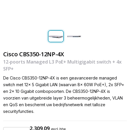
Cisco CBS350-12NP-4X
12-poorts Managed L3 PoE+ Multigigabit switch + 4x
SFP+
De Cisco CBS350-12NP-4X is een geavanceerde managed
switch met 12x 5 Gigabit LAN (waarvan 8x 60W PoE+), 2x SFP+
en 2x 10 Gigabit combopoorten. De CBS350-12NP-4X is
voorzien van uitgebreide layer 3 beheermogelijkheden, VLAN
en QoS en beschermt uw bedrijfsnetwerk met talloze
securityfuncties.
2.309,09
excl. btw