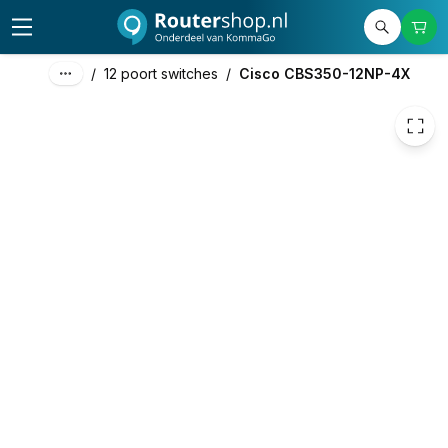
2.309,09
excl. btw
2.794,00
incl. btw
/
12 poort switches
/
Cisco CBS350-12NP-4X