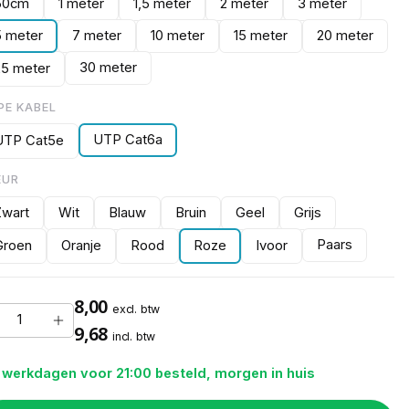
50cm
1 meter
1,5 meter
2 meter
3 meter
5 meter
7 meter
10 meter
15 meter
20 meter
30 meter
25 meter
PE KABEL
UTP Cat6a
UTP Cat5e
EUR
Zwart
Wit
Blauw
Bruin
Geel
Grijs
Paars
Groen
Oranje
Rood
Roze
Ivoor
8,00
excl. btw
9,68
incl. btw
 werkdagen voor 21:00 besteld, morgen in huis