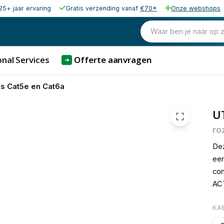
25+ jaar ervaring
Gratis verzending vanaf
€70*
Onze webshops
€ 1,
Waar ben je naar op 
nal Services
Offerte aanvragen
➜
s Cat5e en Cat6a
U
ro
Dez
een
con
ACT
KA