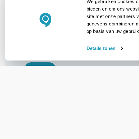
We gebruiken cookies om
bieden en om ons websit
WIL JIJ ADVIES OP MAAT?
site met onze partners 
Vraag het onze
gegevens combineren met
experts!
op basis van uw gebruik
Details tonen
Bel ons
E-mail
OVER DIT PRODUCT
Veelgestelde vragen