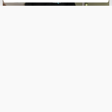
OVER DIT PRODUCT
Veelgestelde vragen
Geen vragen gevonden
Stel een vraag
REVIEWS
(
0
)
Ga naar Trusted Shops reviews
Wees de eerste die een review schrijft!