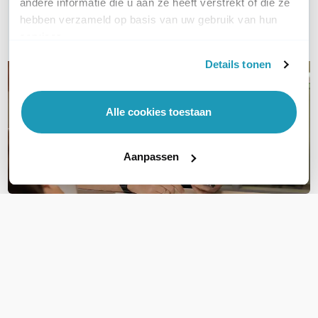
andere informatie die u aan ze heeft verstrekt of die ze
hebben verzameld op basis van uw gebruik van hun
E-mail
services.
Details tonen
Alle cookies toestaan
Aanpassen
OVER DIT PRODUCT
Veelgestelde vragen
Geen vragen gevonden
Stel een vraag