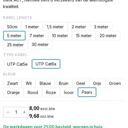
kwaliteit.
KABEL LENGTE
50cm
1 meter
1,5 meter
2 meter
3 meter
5 meter
7 meter
10 meter
15 meter
20 meter
30 meter
25 meter
TYPE KABEL
UTP Cat6a
UTP Cat5e
KLEUR
Zwart
Wit
Blauw
Bruin
Geel
Grijs
Groen
Paars
Oranje
Rood
Roze
Ivoor
8,00
excl. btw
9,68
incl. btw
Op werkdagen voor 21:00 besteld, morgen in huis