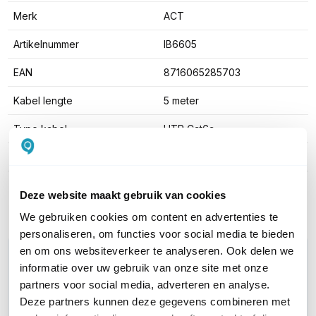
Merk
ACT
Artikelnummer
IB6605
EAN
8716065285703
Kabel lengte
5 meter
Type kabel
UTP Cat6a
Kleur
Paars
Toon meer
Deze website maakt gebruik van cookies
We gebruiken cookies om content en advertenties te
personaliseren, om functies voor social media te bieden
en om ons websiteverkeer te analyseren. Ook delen we
WIL JIJ ADVIES OP MAAT?
informatie over uw gebruik van onze site met onze
Vraag het onze experts!
partners voor social media, adverteren en analyse.
Deze partners kunnen deze gegevens combineren met
Bel ons