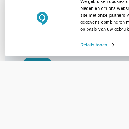
We gebruiken cookies om
bieden en om ons websit
WIL JIJ ADVIES OP MAAT?
site met onze partners 
Vraag het onze
gegevens combineren met
experts!
op basis van uw gebruik
Details tonen
Bel ons
E-mail
OVER DIT PRODUCT
Veelgestelde vragen