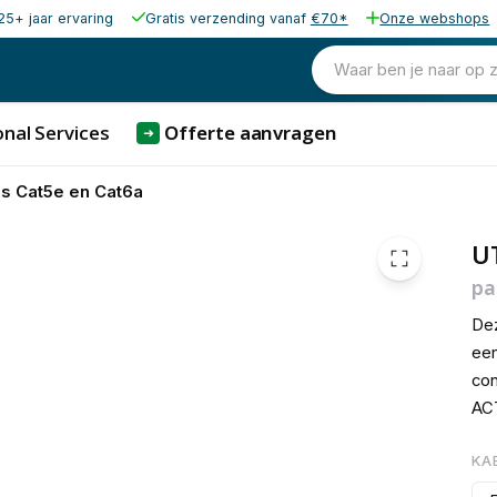
25+ jaar ervaring
Gratis verzending vanaf
€70*
Onze webshops
€ 1,
Waar ben je naar op 
nal Services
Offerte aanvragen
➜
s Cat5e en Cat6a
U
pa
Dez
een
con
ACT
KA