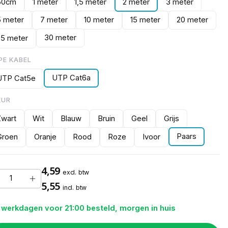
50cm
1 meter
1,5 meter
2 meter
3 meter
5 meter
7 meter
10 meter
15 meter
20 meter
30 meter
25 meter
PE KABEL
UTP Cat6a
UTP Cat5e
EUR
Zwart
Wit
Blauw
Bruin
Geel
Grijs
Paars
Groen
Oranje
Rood
Roze
Ivoor
4,59
excl. btw
5,55
incl. btw
 werkdagen voor 21:00 besteld, morgen in huis