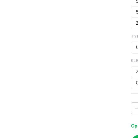
TY
KL
Op