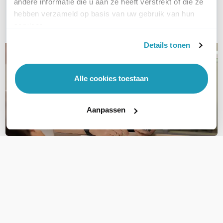
andere informatie die u aan ze heeft verstrekt of die ze
hebben verzameld op basis van uw gebruik van hun
E-mail
services.
Details tonen
Alle cookies toestaan
Aanpassen
OVER DIT PRODUCT
Veelgestelde vragen
Geen vragen gevonden
Stel een vraag