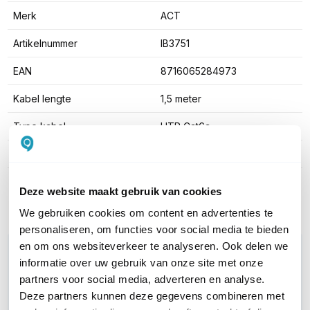
Merk
ACT
Artikelnummer
IB3751
EAN
8716065284973
Kabel lengte
1,5 meter
Type kabel
UTP Cat6a
Kleur
Rood
Toon meer
Deze website maakt gebruik van cookies
We gebruiken cookies om content en advertenties te
personaliseren, om functies voor social media te bieden
en om ons websiteverkeer te analyseren. Ook delen we
WIL JIJ ADVIES OP MAAT?
informatie over uw gebruik van onze site met onze
Vraag het onze experts!
partners voor social media, adverteren en analyse.
Deze partners kunnen deze gegevens combineren met
Bel ons