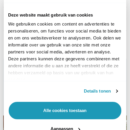
EAN
0810010079084
Kabel lengte
5 meter
Deze website maakt gebruik van cookies
We gebruiken cookies om content en advertenties te
Connector type
SFP28 naar SFP28
personaliseren, om functies voor social media te bieden
en om ons websiteverkeer te analyseren. Ook delen we
Toon meer
informatie over uw gebruik van onze site met onze
partners voor social media, adverteren en analyse.
Deze partners kunnen deze gegevens combineren met
WIL JIJ ADVIES OP MAAT?
andere informatie die u aan ze heeft verstrekt of die ze
hebben verzameld op basis van uw gebruik van hun
Vraag het onze experts!
services.
Bel ons
Details tonen
E-mail
Alle cookies toestaan
Aanpassen