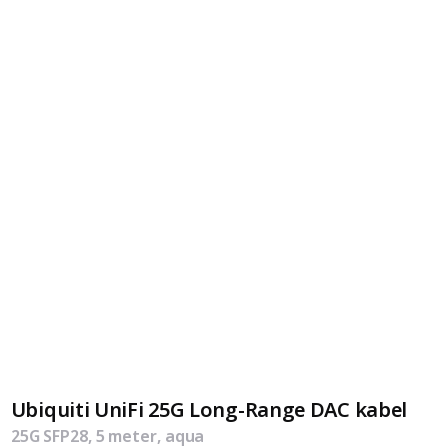
Ubiquiti UniFi 25G Long-Range DAC kabel
25G SFP28, 5 meter, aqua