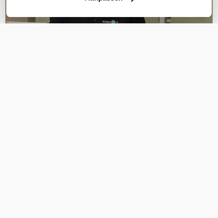
OVER DIT PRODUCT
Veelgestelde vragen
Geen vragen gevonden
Stel een vraag
REVIEWS
(
0
)
Ga naar Trusted Shops reviews