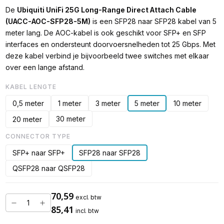
De
Ubiquiti UniFi 25G Long-Range Direct Attach Cable
(UACC-AOC-SFP28-5M)
is een SFP28 naar SFP28 kabel van 5
meter lang. De AOC-kabel is ook geschikt voor SFP+ en SFP
interfaces en ondersteunt doorvoersnelheden tot 25 Gbps. Met
deze kabel verbind je bijvoorbeeld twee switches met elkaar
over een lange afstand.
KABEL LENGTE
0,5 meter
1 meter
3 meter
5 meter
10 meter
30 meter
20 meter
CONNECTOR TYPE
SFP+ naar SFP+
SFP28 naar SFP28
QSFP28 naar QSFP28
70,59
excl. btw
85,41
incl. btw