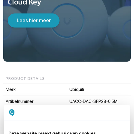
Cloud Key
Lees hier meer
PRODUCT DETAILS
Merk
Ubiquiti
Artikelnummer
UACC-DAC-SFP28-0.5M
EAN
0810010077103
Kabel lengte
0,5 meter
Deze website maakt gebruik van cookies