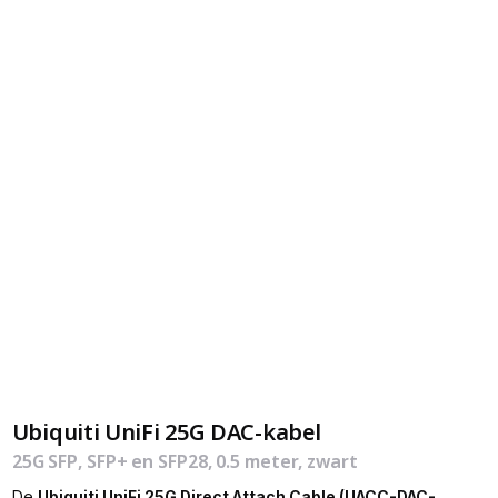
Ubiquiti UniFi 25G DAC-kabel
25G SFP, SFP+ en SFP28, 0.5 meter, zwart
De
Ubiquiti UniFi 25G Direct Attach Cable (UACC-DAC-