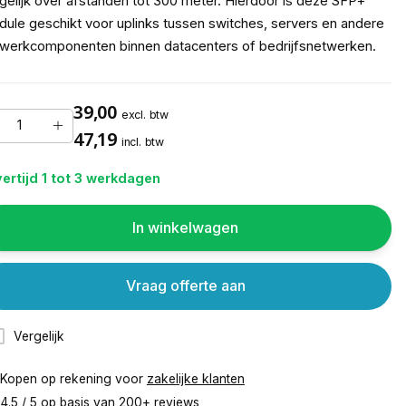
elijk over afstanden tot 300 meter. Hierdoor is deze SFP+
ule geschikt voor uplinks tussen switches, servers en andere
werkcomponenten binnen datacenters of bedrijfsnetwerken.
39,00
excl. btw
47,19
incl. btw
ertijd 1 tot 3 werkdagen
In winkelwagen
Vraag offerte aan
Vergelijk
Kopen op rekening voor
zakelijke klanten
4.5 / 5 op basis van
200+ reviews