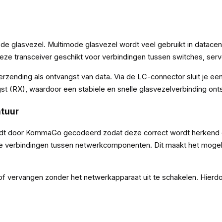
e glasvezel. Multimode glasvezel wordt veel gebruikt in datacent
eze transceiver geschikt voor verbindingen tussen switches, se
zending als ontvangst van data. Via de LC-connector sluit je ee
t (RX), waardoor een stabiele en snelle glasvezelverbinding onts
atuur
 door KommaGo gecodeerd zodat deze correct wordt herkend do
le verbindingen tussen netwerkcomponenten. Dit maakt het mogeli
 of vervangen zonder het netwerkapparaat uit te schakelen. Hierd