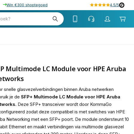
Win €300 shoptegoed
4.5/5
tw
zoek?
tw
FP Multimode LC Module voor HPE Aruba
etworks
r snelle glasvezelverbindingen binnen Aruba netwerken
ruik je de
SFP+ Multimode LC Module voor HPE Aruba
tworks
. Deze SFP+ transceiver wordt door KommaGo
onfigureerd zodat deze compatibel is met switches van HPE
ba Networking met een SFP+ poort. De module ondersteunt 10
abit Ethernet en maakt verbindingen via multimode glasvezel