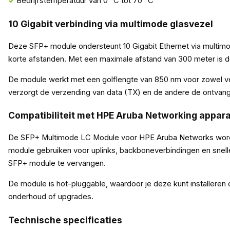
Bedrijfstemperatuur van 0 °C tot 70 °C
10 Gigabit verbinding via multimode glasvezel
Deze SFP+ module ondersteunt 10 Gigabit Ethernet via multimod
korte afstanden. Met een maximale afstand van 300 meter is d
De module werkt met een golflengte van 850 nm voor zowel ver
verzorgt de verzending van data (TX) en de andere de ontvangs
Compatibiliteit met HPE Aruba Networking appar
De SFP+ Multimode LC Module voor HPE Aruba Networks wordt
module gebruiken voor uplinks, backboneverbindingen en snel
SFP+ module te vervangen.
De module is hot-pluggable, waardoor je deze kunt installeren
onderhoud of upgrades.
Technische specificaties