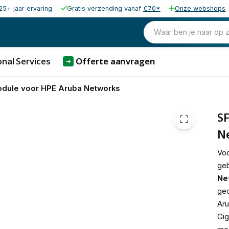
25+ jaar ervaring
Gratis verzending vanaf
€70*
Onze webshops
39,00
excl. b
47,19
Waar ben je naar op 
incl. b
nal Services
Offerte aanvragen
➜
dule voor HPE Aruba Networks
S
N
Voo
geb
Ne
gec
Aru
Gig