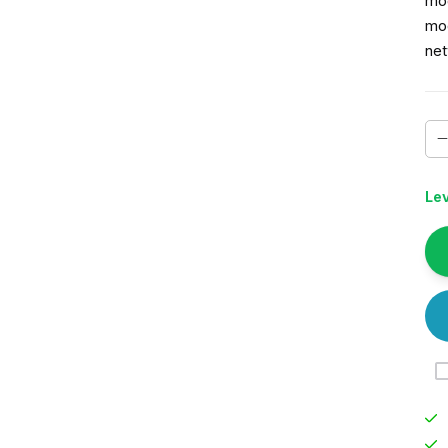
mog
mod
net
Lev