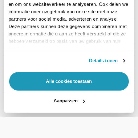
PRODUCT DETAILS
en om ons websiteverkeer te analyseren. Ook delen we
informatie over uw gebruik van onze site met onze
Merk
KommaGo
partners voor social media, adverteren en analyse.
Artikelnummer
Cisco_SFP_Multimode
Deze partners kunnen deze gegevens combineren met
andere informatie die u aan ze heeft verstrekt of die ze
Singlemode of multimode
Multimode
hebben verzameld op basis van uw gebruik van hun
services.
Connectortype
LC
Details tonen
Aantal vezels
2 - Duplex
Equivalent
Nee
Alle cookies toestaan
SFP-merk
Cisco
Aanpassen
Toon meer
WIL JIJ ADVIES OP MAAT?