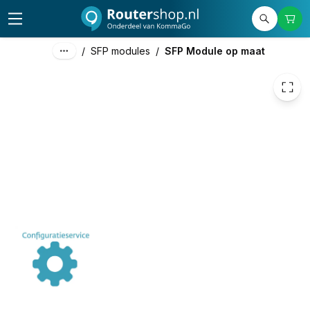
€ 47,19
/
SFP modules
/
SFP Module op maat