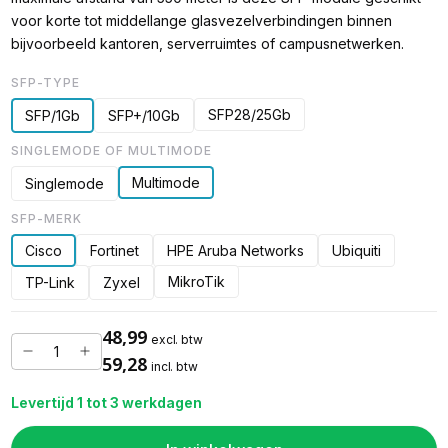
voor korte tot middellange glasvezelverbindingen binnen
bijvoorbeeld kantoren, serverruimtes of campusnetwerken.
SFP-TYPE
SFP28/25Gb
SFP/1Gb
SFP+/10Gb
SINGLEMODE OF MULTIMODE
Multimode
Singlemode
SFP-MERK
Cisco
Fortinet
HPE Aruba Networks
Ubiquiti
MikroTik
TP-Link
Zyxel
48,99
excl. btw
59,28
incl. btw
Levertijd 1 tot 3 werkdagen