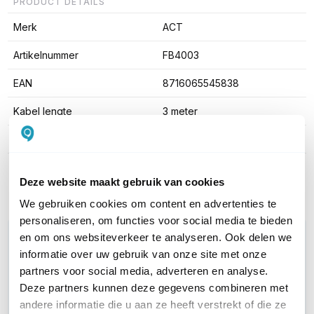
PRODUCT DETAILS
Merk
ACT
Artikelnummer
FB4003
EAN
8716065545838
Kabel lengte
3 meter
Kleur
Grijs
Toon meer
Deze website maakt gebruik van cookies
We gebruiken cookies om content en advertenties te
personaliseren, om functies voor social media te bieden
WIL JIJ ADVIES OP MAAT?
en om ons websiteverkeer te analyseren. Ook delen we
informatie over uw gebruik van onze site met onze
Vraag het onze experts!
partners voor social media, adverteren en analyse.
Deze partners kunnen deze gegevens combineren met
Bel ons
andere informatie die u aan ze heeft verstrekt of die ze