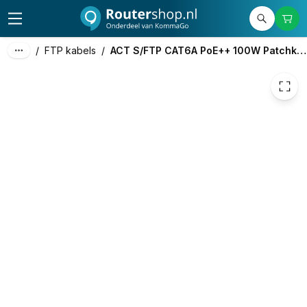
€ 12,79
/
FTP kabels
/
ACT S/FTP CAT6A PoE++ 100W Patchkabel