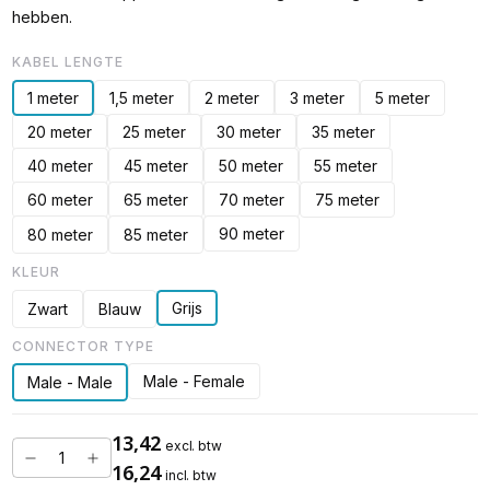
hebben.
KABEL LENGTE
1 meter
1,5 meter
2 meter
3 meter
5 meter
20 meter
25 meter
30 meter
35 meter
40 meter
45 meter
50 meter
55 meter
60 meter
65 meter
70 meter
75 meter
90 meter
80 meter
85 meter
KLEUR
Grijs
Zwart
Blauw
CONNECTOR TYPE
Male - Female
Male - Male
13,42
excl. btw
16,24
incl. btw