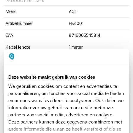
PRODUCT DETAILS
Merk
ACT
Artikelnummer
FB4001
EAN
8716065545814
Kabel lengte
1 meter
Kleur
Grijs
Toon meer
Deze website maakt gebruik van cookies
We gebruiken cookies om content en advertenties te
personaliseren, om functies voor social media te bieden
WIL JIJ ADVIES OP MAAT?
en om ons websiteverkeer te analyseren. Ook delen we
informatie over uw gebruik van onze site met onze
Vraag het onze experts!
partners voor social media, adverteren en analyse.
Deze partners kunnen deze gegevens combineren met
Bel ons
andere informatie die u aan ze heeft verstrekt of die ze