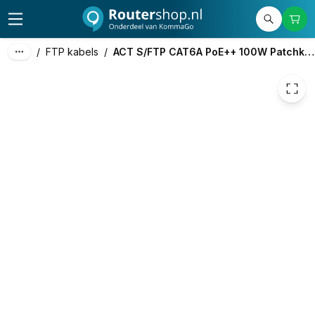
€ 12,79
/
FTP kabels
/
ACT S/FTP CAT6A PoE++ 100W Patchkabel