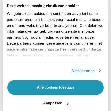
Deze website maakt gebruik van cookies
We gebruiken cookies om content en advertenties te
personaliseren, om functies voor social media te bieden
en om ons websiteverkeer te analyseren. Ook delen we
informatie over uw gebruik van onze site met onze
partners voor social media, adverteren en analyse.
Deze partners kunnen deze gegevens combineren met
andere informatie die u aan ze heeft verstrekt of die ze
OVER DIT PRODUCT
hebben verzameld op basis van uw gebruik van hun
services.
Veelgestelde vragen
Details tonen
Geen vragen gevonden
Stel een vraag
Alle cookies toestaan
Aanpassen
REVIEWS
(
0
)
Ga naar Trusted Shops reviews