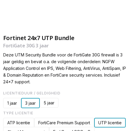
Fortinet 24x7 UTP Bundle
FortiGate 30G 3 jaar
Deze UTM Security Bundle voor de FortiGate 30G firewall is 3
jaar geldig en bevat o.a. de volgende onderdelen: NGFW
Application Control en IPS, Web Filtering, AntiVirus, AntiSpam, IP
& Domain Reputation en FortiCare security services. Inclusief
24x7 support.
LICENTIEDUUR / GELDIGHEID
5 jaar
1 jaar
3 jaar
TYPE LICENTIE
ATP licentie
FortiCare Premium Support
UTP licentie