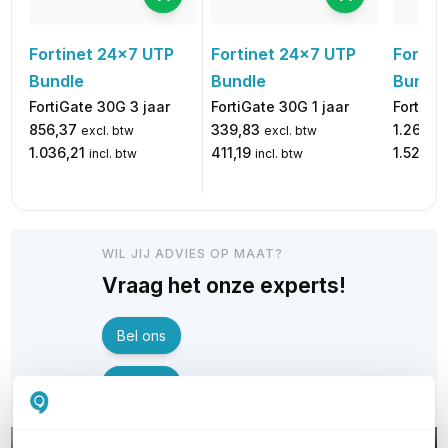
Fortinet 24x7 UTP
Fortinet 24x7 UTP
Fortin
Bundle
Bundle
Bundle
FortiGate 30G 3 jaar
FortiGate 30G 1 jaar
FortiGa
856,37
339,83
1.263,7
excl. btw
excl. btw
1.036,21
411,19
1.529,14
incl. btw
incl. btw
WIL JIJ ADVIES OP MAAT?
Vraag het onze experts!
Bel ons
E-mail