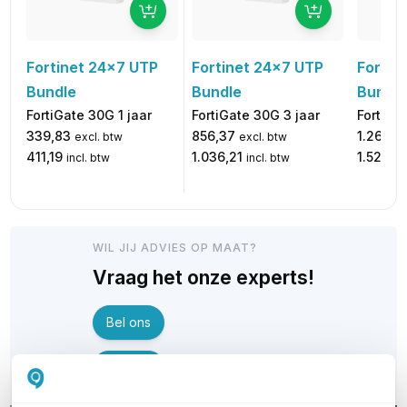
Fortinet 24x7 UTP
Fortinet 24x7 UTP
Fortin
Bundle
Bundle
Bundle
FortiGate 30G 1 jaar
FortiGate 30G 3 jaar
FortiGa
339,83
856,37
1.263,7
excl. btw
excl. btw
411,19
1.036,21
1.529,14
incl. btw
incl. btw
WIL JIJ ADVIES OP MAAT?
Vraag het onze experts!
Bel ons
E-mail