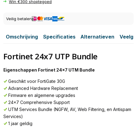
Win €300 shoptegoed
Veilig betalen
Omschrijving
Specificaties
Alternatieven
Veelge
Fortinet 24x7 UTP Bundle
Eigenschappen Fortinet 24x7 UTM Bundle
Geschikt voor FortiGate 30G
Advanced Hardware Replacement
Firmware en algemene upgrades
24x7 Comprehensive Support
UTM Services Bundle (NGFW, AV, Web Filtering, en Antispam
Services)
1 jaar geldig