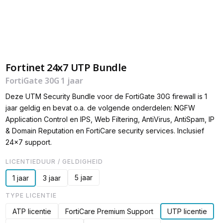
Fortinet 24x7 UTP Bundle
FortiGate 30G 1 jaar
Deze UTM Security Bundle voor de FortiGate 30G firewall is 1
jaar geldig en bevat o.a. de volgende onderdelen: NGFW
Application Control en IPS, Web Filtering, AntiVirus, AntiSpam, IP
& Domain Reputation en FortiCare security services. Inclusief
24x7 support.
LICENTIEDUUR / GELDIGHEID
5 jaar
1 jaar
3 jaar
TYPE LICENTIE
ATP licentie
FortiCare Premium Support
UTP licentie