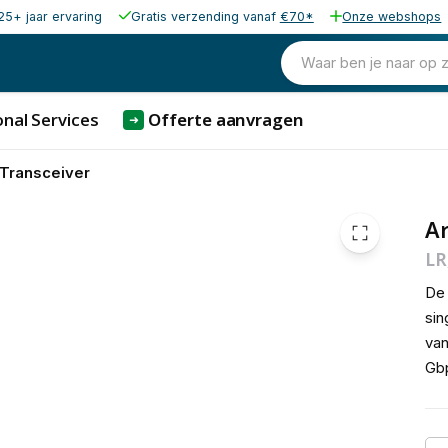
25+ jaar ervaring
Gratis verzending vanaf
€70*
Onze webshops
4.732,00
excl. b
5.725,72
Waar ben je naar op 
incl. b
nal Services
Offerte aanvragen
➜
Transceiver
Ar
LR
De 
si
van
Gbp