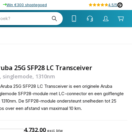
Win €300 shoptegoed
4.5/5
tw
zoek?
tw
uba 25G SFP28 LC Transceiver
, singlemode, 1310nm
Aruba 25G SFP28 LC Transceiver is een originele Aruba
nglemode SFP28-module met LC-connector en een golflengte
 1310nm. De SFP28-module ondersteunt snelheden tot 25
s over een afstand van maximaal 10 km.
4.732,00
excl. btw