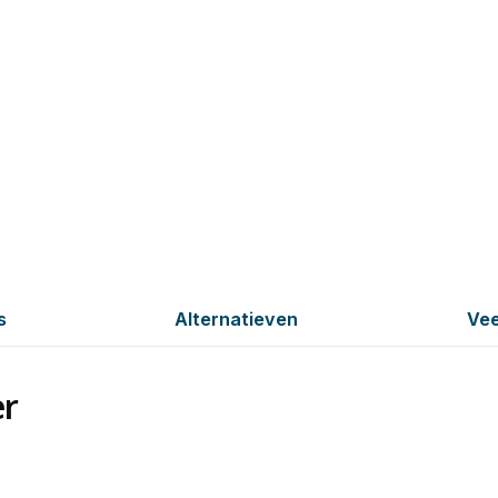
s
Alternatieven
Vee
er