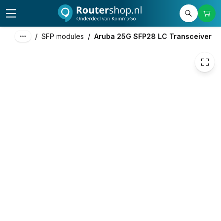
1.079,74
excl. btw
1.306,49
incl. btw
/
SFP modules
/
Aruba 25G SFP28 LC Transceiver