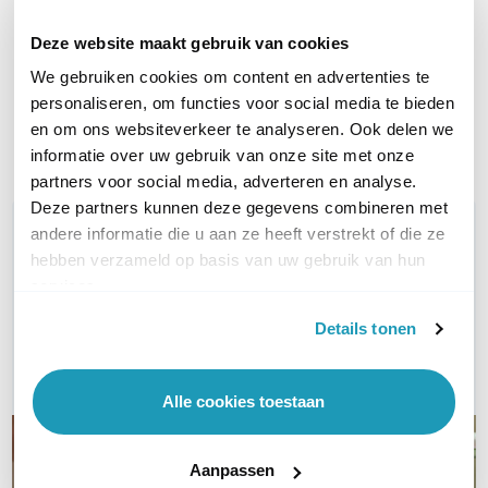
Transceiver
Transceiver
LR, singlemode, 1310nm
eSR, multimode 850nm
Deze website maakt gebruik van cookies
4.732,00
1.784,00
excl. btw
excl. btw
We gebruiken cookies om content en advertenties te
5.725,72
2.158,64
incl. btw
incl. btw
personaliseren, om functies voor social media te bieden
Levertijd 4 tot 7 werkdagen
Levertijd 4 tot 7 werkdagen
en om ons websiteverkeer te analyseren. Ook delen we
informatie over uw gebruik van onze site met onze
Vergelijk
Vergelijk
partners voor social media, adverteren en analyse.
Deze partners kunnen deze gegevens combineren met
WIL JIJ ADVIES OP MAAT?
andere informatie die u aan ze heeft verstrekt of die ze
Vraag het onze experts!
hebben verzameld op basis van uw gebruik van hun
services.
Bel ons
Details tonen
E-mail
Alle cookies toestaan
Aanpassen