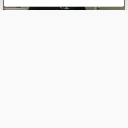
OVER DIT PRODUCT
Veelgestelde vragen
Geen vragen gevonden
Stel een vraag
REVIEWS
(
0
)
Ga naar Trusted Shops reviews
Wees de eerste die een review schrijft!