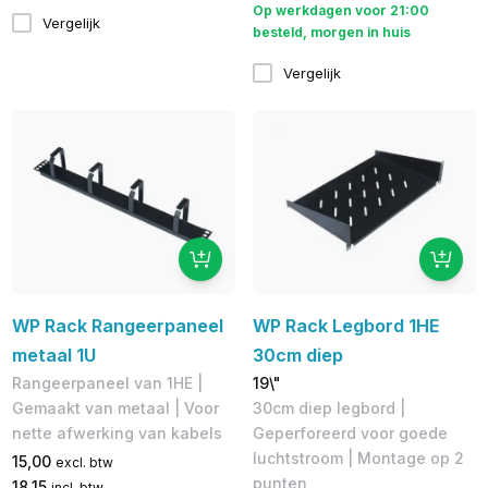
Op werkdagen voor 21:00
Vergelijk
besteld, morgen in huis
Vergelijk
WP Rack Rangeerpaneel
WP Rack Legbord 1HE
metaal 1U
30cm diep
Rangeerpaneel van 1HE |
19\"
Gemaakt van metaal | Voor
30cm diep legbord |
nette afwerking van kabels
Geperforeerd voor goede
luchtstroom | Montage op 2
15,00
excl. btw
punten
18,15
incl. btw