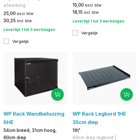
15,00
afwerking
excl. btw
18,15
incl. btw
25,00
excl. btw
30,25
incl. btw
Levertijd 1 tot 3 werkdagen
Levertijd 1 tot 3 werkdagen
Vergelijk
Vergelijk
WP Rack Wandbehuizing
WP Rack Legbord 1HE
6HE
35cm diep
54cm breed, 31cm hoog,
19\"
60cm diep
60cm diep legbord |