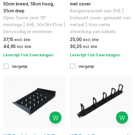
50cm breed, 18cm hoog,
met cover
31cm diep
Rangeerpaneel van 2HE |
Open frame voor 19"
Inclusief cover, gemaakt van
montage | 4HE, 50x18x31cm |
metaal | Voor nette
Eenvoudig te monteren
afwerking van kabels
37,15
25,00
excl. btw
excl. btw
44,95
30,25
incl. btw
incl. btw
Levertijd 1 tot 3 werkdagen
Levertijd 1 tot 3 werkdagen
Vergelijk
Vergelijk