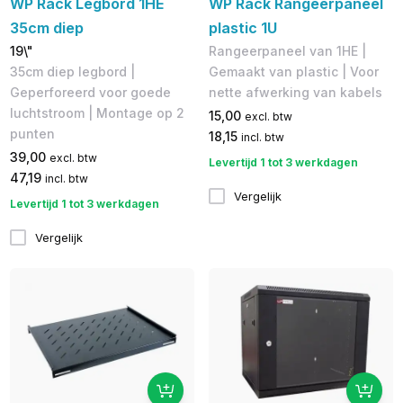
WP Rack Legbord 1HE
WP Rack Rangeerpaneel
35cm diep
plastic 1U
19\"
Rangeerpaneel van 1HE |
35cm diep legbord​ |
Gemaakt van plastic | Voor
Geperforeerd voor goede
nette afwerking van kabels
luchtstroom | Montage op 2
15,00
excl. btw
punten
18,15
incl. btw
39,00
excl. btw
Levertijd 1 tot 3 werkdagen
47,19
incl. btw
Vergelijk
Levertijd 1 tot 3 werkdagen
Vergelijk