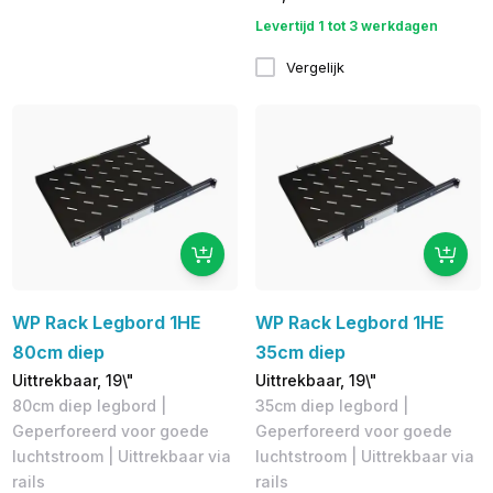
Levertijd 1 tot 3 werkdagen
Vergelijk
WP Rack Legbord 1HE
WP Rack Legbord 1HE
80cm diep
35cm diep
Uittrekbaar, 19\"
Uittrekbaar, 19\"
80cm diep legbord |
35cm diep legbord |
Geperforeerd voor goede
Geperforeerd voor goede
luchtstroom | ​Uittrekbaar via
luchtstroom | Uittrekbaar via
rails
rails