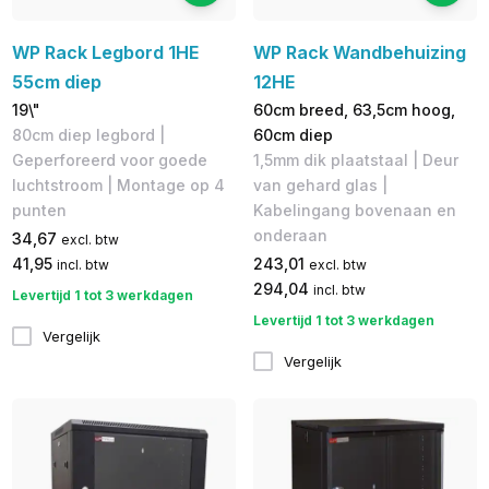
WP Rack Legbord 1HE
WP Rack Wandbehuizing
55cm diep
12HE
19\"
60cm breed, 63,5cm hoog,
80cm diep legbord |
60cm diep
Geperforeerd voor goede
1,5mm dik plaatstaal | Deur
luchtstroom | ​Montage op 4
van gehard glas |
punten
Kabelingang bovenaan en
onderaan
34,67
excl. btw
41,95
243,01
incl. btw
excl. btw
294,04
incl. btw
Levertijd 1 tot 3 werkdagen
Levertijd 1 tot 3 werkdagen
Vergelijk
Vergelijk