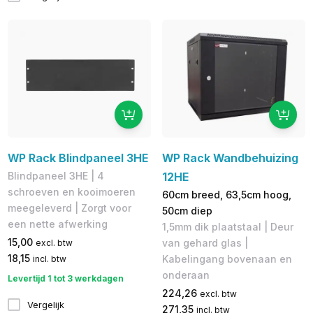
WP Rack Blindpaneel 3HE
WP Rack Wandbehuizing
Blindpaneel 3HE | 4
12HE
schroeven en kooimoeren
60cm breed, 63,5cm hoog,
meegeleverd | Zorgt voor
50cm diep
een nette afwerking
1,5mm dik plaatstaal | Deur
15,00
van gehard glas |
excl. btw
18,15
Kabelingang bovenaan en
incl. btw
onderaan
Levertijd 1 tot 3 werkdagen
224,26
excl. btw
Vergelijk
271,35
incl. btw