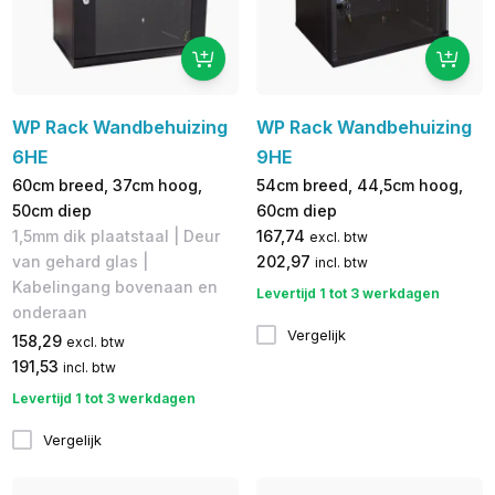
WP Rack Wandbehuizing
WP Rack Wandbehuizing
6HE
9HE
60cm breed, 37cm hoog,
54cm breed, 44,5cm hoog,
50cm diep
60cm diep
1,5mm dik plaatstaal | Deur
167,74
excl. btw
van gehard glas |
202,97
incl. btw
Kabelingang bovenaan en
Levertijd 1 tot 3 werkdagen
onderaan
Vergelijk
158,29
excl. btw
191,53
incl. btw
Levertijd 1 tot 3 werkdagen
Vergelijk