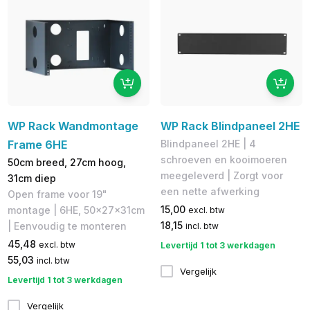
WP Rack Wandmontage
WP Rack Blindpaneel 2HE
Frame 6HE
Blindpaneel 2HE | 4
schroeven en kooimoeren
50cm breed, 27cm hoog,
meegeleverd | Zorgt voor
31cm diep
een nette afwerking
Open frame voor 19"
15,00
montage | 6HE, 50x27x31cm
excl. btw
18,15
| Eenvoudig te monteren
incl. btw
45,48
excl. btw
Levertijd 1 tot 3 werkdagen
55,03
incl. btw
Vergelijk
Levertijd 1 tot 3 werkdagen
Vergelijk