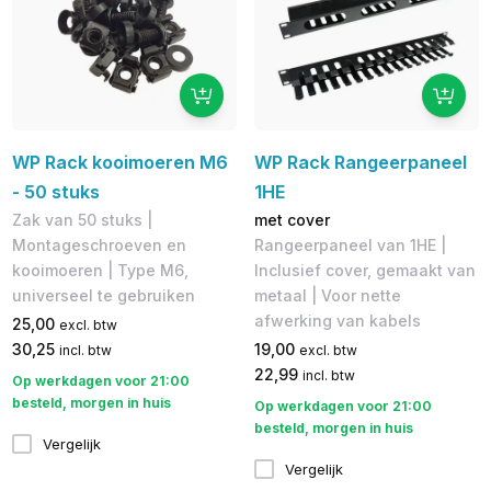
WP Rack kooimoeren M6
WP Rack Rangeerpaneel
- 50 stuks
1HE
Zak van 50 stuks |
met cover
Montageschroeven en
Rangeerpaneel van 1HE |
kooimoeren | Type M6,
Inclusief cover, gemaakt van
universeel te gebruiken
metaal | Voor nette
afwerking van kabels
25,00
excl. btw
30,25
19,00
incl. btw
excl. btw
22,99
incl. btw
Op werkdagen voor 21:00
besteld, morgen in huis
Op werkdagen voor 21:00
besteld, morgen in huis
Vergelijk
Vergelijk