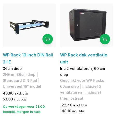
WP Rack 19 inch DIN Rail
WP Rack dak ventilatie
2HE
unit
36cm diep
Inc 2 ventilatoren, 60 cm
2HE en 36cm diep |
diep
Standaard DIN Rail |
Geschikt voor WP Racks
Universeel 19" model
60cm diep | Inclusief 2
ventilatoren​ | Inclusief
43,80
excl. btw
thermostraat
53,00
incl. btw
122,40
excl. btw
Op werkdagen voor 21:00
148,10
incl. btw
besteld, morgen in huis