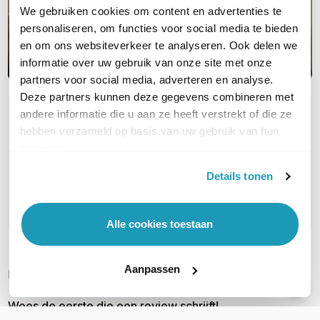
We gebruiken cookies om content en advertenties te
personaliseren, om functies voor social media te bieden
en om ons websiteverkeer te analyseren. Ook delen we
informatie over uw gebruik van onze site met onze
partners voor social media, adverteren en analyse.
Deze partners kunnen deze gegevens combineren met
andere informatie die u aan ze heeft verstrekt of die ze
OVER DIT PRODUCT
hebben verzameld op basis van uw gebruik van hun
Veelgestelde vragen
services.
Geen vragen gevonden
Details tonen
Stel een vraag
Alle cookies toestaan
Aanpassen
REVIEWS
(
0
)
Ga naar Trusted Shops reviews
Wees de eerste die een review schrijft!