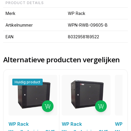
PRODUCT DETAILS
Merk
WP Rack
Artikelnummer
WPN-RWB-09605-B
EAN
8032958189522
Alternatieve producten vergelijken
Huidig product
WP Rack
WP Rack
WP Ra