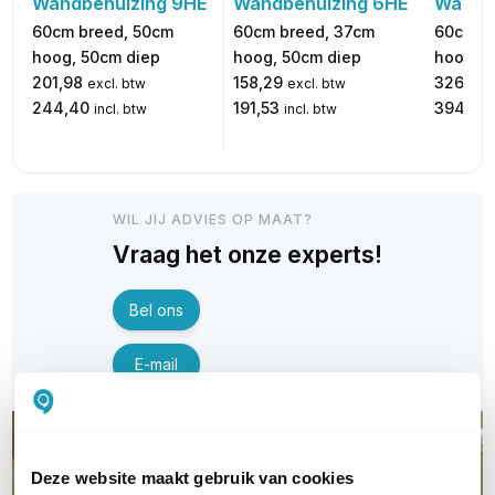
Wandbehuizing 9HE
Wandbehuizing 6HE
Wandbe
60cm breed, 50cm
60cm breed, 37cm
60cm b
hoog, 50cm diep
hoog, 50cm diep
hoog, 6
201,98
158,29
326,09
excl. btw
excl. btw
244,40
191,53
394,57
incl. btw
incl. btw
WIL JIJ ADVIES OP MAAT?
Vraag het onze experts!
Bel ons
E-mail
Deze website maakt gebruik van cookies