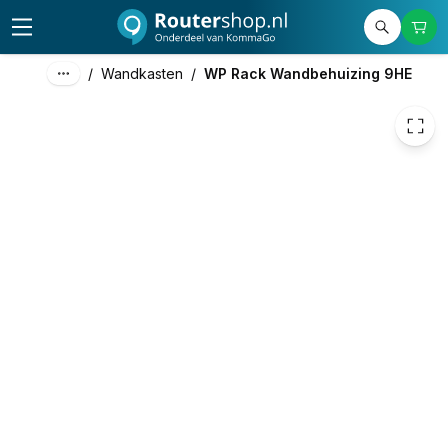
201,98
excl. btw
244,40
incl. btw
/
Wandkasten
/
WP Rack Wandbehuizing 9HE