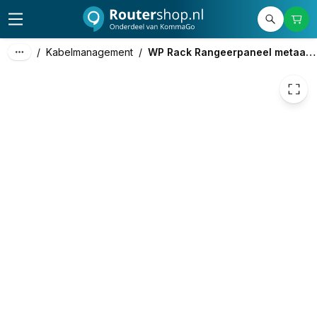
15,00
excl. btw
18,15
incl. btw
/
Kabelmanagement
/
WP Rack Rangeerpaneel metaal 1U