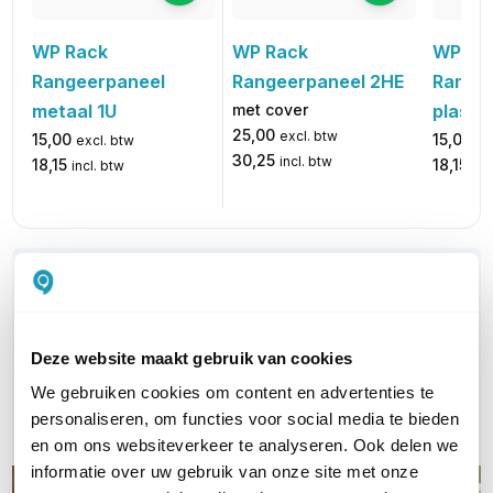
WP Rack
WP Ra
WP Rack
Rangeerpaneel 2HE
Range
Rangeerpaneel
met cover
plastic
metaal 1U
25,00
excl. btw
15,00
15,00
ex
excl. btw
30,25
incl. btw
18,15
18,15
inc
incl. btw
WIL JIJ ADVIES OP MAAT?
Vraag het onze experts!
Deze website maakt gebruik van cookies
Bel ons
We gebruiken cookies om content en advertenties te
personaliseren, om functies voor social media te bieden
E-mail
en om ons websiteverkeer te analyseren. Ook delen we
informatie over uw gebruik van onze site met onze