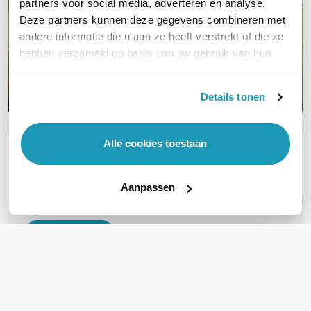
partners voor social media, adverteren en analyse.
Deze partners kunnen deze gegevens combineren met
andere informatie die u aan ze heeft verstrekt of die ze
hebben verzameld op basis van uw gebruik van hun
services.
Details tonen
Alle cookies toestaan
OVER DIT PRODUCT
Veelgestelde vragen
Aanpassen
Geen vragen gevonden
Stel een vraag
REVIEWS
(
0
)
Ga naar Trusted Shops reviews