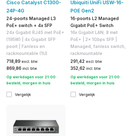
Cisco Catalyst C1300-
Ubiquiti UniFi USW-16-
24P-4G
POE Gen2
24-poorts Managed L3
16-poorts L2 Managed
PoE+ switch + 4x SFP
Gigabit PoE+ Switch
24x Gigabit RJ45 met PoE+
16x Gigabit LAN; 8 met
(195W) | 4x Gigabit SFP
PoE+ | 2x 1Gbps SFP | ​
poort | Fanless en
Managed, fanless switch,
rackmountable (1U)
rackmountable
718,89
291,42
excl. btw
excl. btw
869,86
352,62
incl. btw
incl. btw
Op werkdagen voor 21:00
Op werkdagen voor 21:00
besteld, morgen in huis
besteld, morgen in huis
Vergelijk
Vergelijk