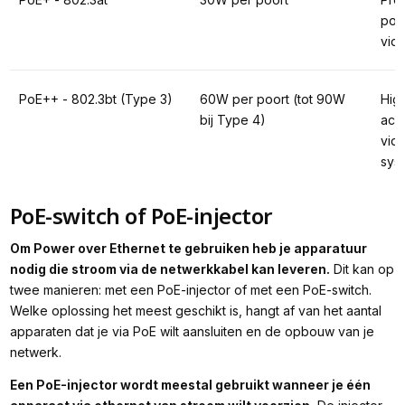
poin
vid
PoE++ - 802.3bt (Type 3)
60W per poort (tot 90W 
Hig
bij Type 4)
acce
vid
sys
PoE-switch of PoE-injector
Om Power over Ethernet te gebruiken heb je apparatuur
nodig die stroom via de netwerkkabel kan leveren.
Dit kan op
twee manieren: met een PoE-injector of met een PoE-switch.
Welke oplossing het meest geschikt is, hangt af van het aantal
apparaten dat je via PoE wilt aansluiten en de opbouw van je
netwerk.
Een PoE-injector wordt meestal gebruikt wanneer je één