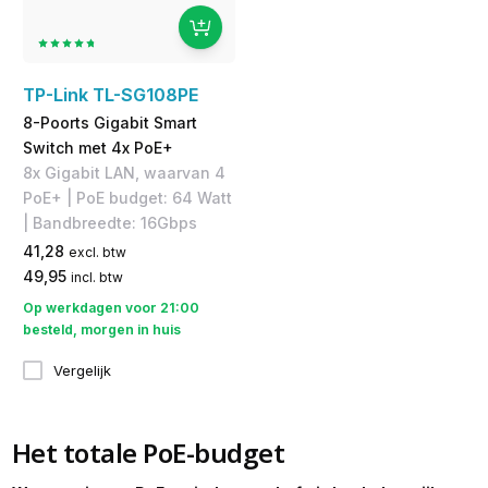
TP-Link TL-SG108PE
8-Poorts Gigabit Smart
Switch met 4x PoE+
​8x Gigabit LAN, waarvan 4
PoE+ | PoE budget: 64 Watt
| Bandbreedte: 16Gbps
41,28
excl. btw
49,95
incl. btw
Op werkdagen voor 21:00
besteld, morgen in huis
Vergelijk
Het totale PoE-budget