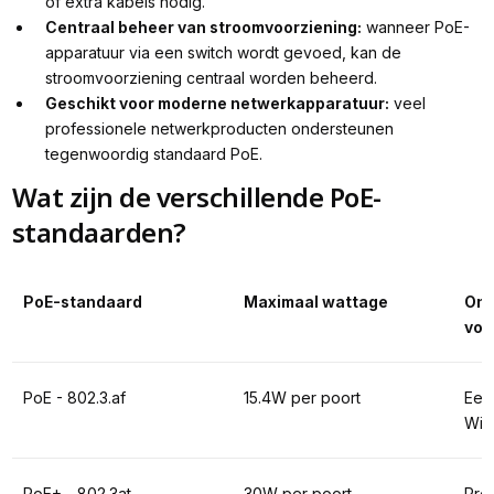
of extra kabels nodig.
Centraal beheer van stroomvoorziening:
wanneer PoE-
apparatuur via een switch wordt gevoed, kan de
stroomvoorziening centraal worden beheerd.
Geschikt voor moderne netwerkapparatuur:
veel
professionele netwerkproducten ondersteunen
tegenwoordig standaard PoE.
Wat zijn de verschillende PoE-
standaarden?
PoE-standaard
Maximaal wattage
Ond
voo
PoE - 802.3.af
15.4W per poort
Een
WiF
PoE+ - 802.3at
30W per poort
Prof