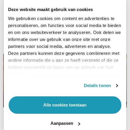
WIL JIJ ADVIES OP MAAT?
Deze website maakt gebruik van cookies
Vraag het onze experts!
We gebruiken cookies om content en advertenties te
personaliseren, om functies voor social media te bieden
Bel ons
en om ons websiteverkeer te analyseren. Ook delen we
informatie over uw gebruik van onze site met onze
E-mail
partners voor social media, adverteren en analyse.
Deze partners kunnen deze gegevens combineren met
andere informatie die u aan ze heeft verstrekt of die ze
hebben verzameld op basis van uw gebruik van hun
services.
Details tonen
Alle cookies toestaan
OVER DIT PRODUCT
Aanpassen