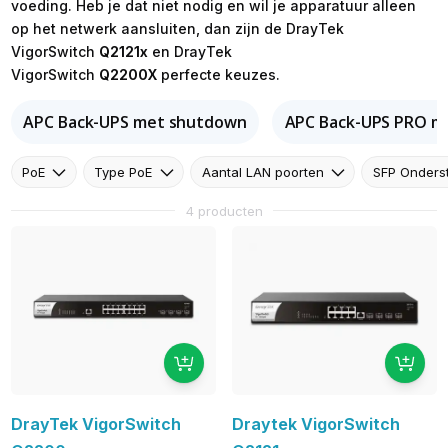
voeding. Heb je dat niet nodig en wil je apparatuur alleen
op het netwerk aansluiten, dan zijn de DrayTek
VigorSwitch
Q2121x
en DrayTek
VigorSwitch
Q2200X
perfecte keuzes.
APC Back-UPS met shutdown
APC Back-UPS PRO m
PoE
Type PoE
Aantal LAN poorten
SFP Onders
4 producten
DrayTek VigorSwitch
Draytek VigorSwitch