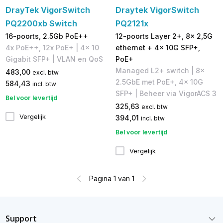
DrayTek VigorSwitch
Draytek VigorSwitch
PQ2200xb Switch
PQ2121x
16-poorts, 2.5Gb PoE++
12-poorts Layer 2+, 8x 2,5G
4x PoE++, 12x PoE+ | 4x 10
ethernet + 4x 10G SFP+,
Gigabit SFP+ | VLAN en QoS
PoE+
Managed L2+ switch | 8x
483,00
excl. btw
2.5GbE met PoE+, 4x 10G
584,43
incl. btw
SFP+ | Beheer via VigorACS 3
Bel voor levertijd
325,63
excl. btw
Vergelijk
394,01
incl. btw
Bel voor levertijd
Vergelijk
Pagina 1 van 1
Support