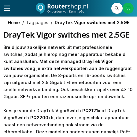
Home
/
Tag pages
/
DrayTek Vigor switches met 2.5GE
DrayTek Vigor switches met 2.5GE
Breid jouw zakelijke netwerk uit met professionele
switches, zodat je hierop nog meer apparatuur bekabeld
kunt aansluiten. Met deze managed
DrayTek Vigor
switches
voeg je extra netwerkpoorten aan de ruggengraat
van jouw organisatie. De 8-poorts en 16-poorts switches
zijn uitgerust met 2.5 Gigabit Ethernetpoorten voor een
snelle netwerkverbinding. Ook beschikken zij elk over 4x 10
Gigabit SFP+ poorten een razendsnelle up- en downlink.
Kies je voor de DrayTek VigorSwitch
PQ2121x
of DrayTek
VigorSwitch
PQ2200xb
, dan lever je geschikte apparatuur
naast een netwerverbinding ook stroom via de
ethernetkabel. Deze modellen ondersteunen namelijk PoE-