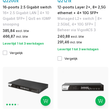
Q2200x
Q2121x
16-poorts 2.5 Gigabit switch
12-poorts Layer 2+, 8x 2,5G
16x 2.5 Gigabit LAN | 4x 10
ethernet + 4x 10G SFP+
Gigabit SFP+ | QoS en IGMP
Managed L2+ switch | 8x
snooping
2.5GbE, 4x 10G SFP+ |
Beheer via VigorACS 3
385,84
excl. btw
466,87
240,88
incl. btw
excl. btw
291,46
incl. btw
Levertijd 1 tot 3 werkdagen
Levertijd 1 tot 3 werkdagen
Vergelijk
Vergelijk