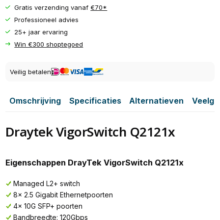
Gratis verzending vanaf
€70*
Professioneel advies
25+ jaar ervaring
Win €300 shoptegoed
Veilig betalen
Omschrijving
Specificaties
Alternatieven
Veelge
Draytek VigorSwitch Q2121x
Eigenschappen DrayTek VigorSwitch Q2121x
Managed L2+ switch
8x 2.5 Gigabit Ethernetpoorten
4x 10G SFP+ poorten
Bandbreedte: 120Gbps