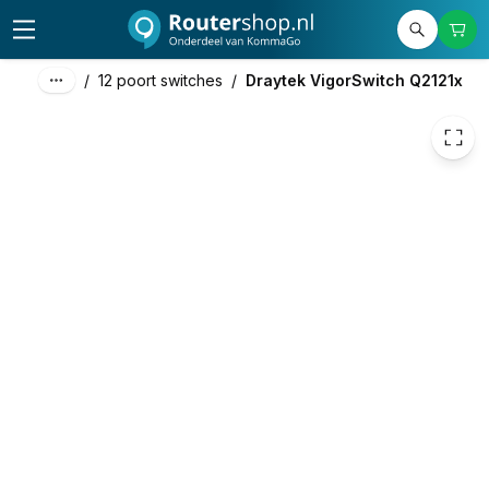
240,88
excl. btw
291,46
incl. btw
/
12 poort switches
/
Draytek VigorSwitch Q2121x