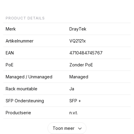
PRODUCT DETAILS
Merk
DrayTek
Artikelnummer
VQ2121x
EAN
4710484745767
PoE
Zonder PoE
Managed / Unmanaged
Managed
Rack mountable
Ja
SFP Ondersteuning
SFP +
Productserie
n.v.t.
Toon meer