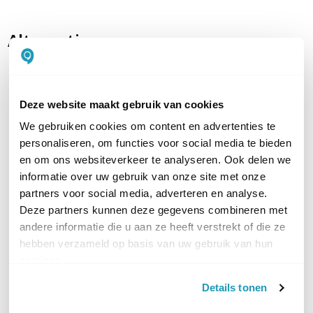
Alternatieven
Deze website maakt gebruik van cookies
We gebruiken cookies om content en advertenties te
personaliseren, om functies voor social media te bieden
en om ons websiteverkeer te analyseren. Ook delen we
informatie over uw gebruik van onze site met onze
partners voor social media, adverteren en analyse.
Draytek VigorSwitch
Deze partners kunnen deze gegevens combineren met
PQ2121x
andere informatie die u aan ze heeft verstrekt of die ze
12-poorts Layer 2+, 8x 2,5G
hebben verzameld op basis van uw gebruik van hun
ethernet + 4x 10G SFP+, PoE+
services.
325,63
excl. btw
Details tonen
394,01
incl. btw
Bel voor levertijd