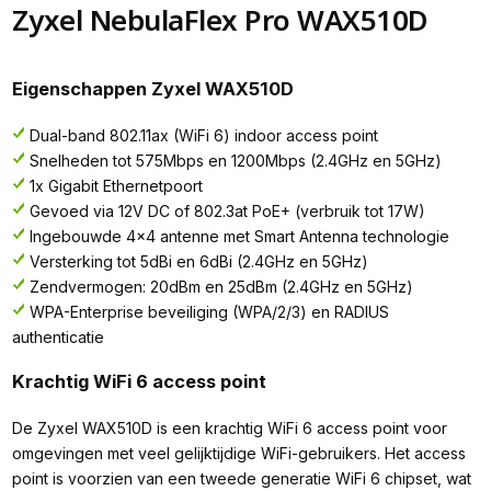
Zyxel NebulaFlex Pro WAX510D
Eigenschappen Zyxel WAX510D
Dual-band 802.11ax (WiFi 6) indoor access point
Snelheden tot 575Mbps en 1200Mbps (2.4GHz en 5GHz)
1x Gigabit Ethernetpoort
Gevoed via 12V DC of 802.3at PoE+ (verbruik tot 17W)
Ingebouwde 4x4 antenne met Smart Antenna technologie
Versterking tot 5dBi en 6dBi (2.4GHz en 5GHz)
Zendvermogen: 20dBm en 25dBm (2.4GHz en 5GHz)
WPA-Enterprise beveiliging (WPA/2/3) en RADIUS
authenticatie
Krachtig WiFi 6 access point
De Zyxel WAX510D is een krachtig WiFi 6 access point voor
omgevingen met veel gelijktijdige WiFi-gebruikers. Het access
point is voorzien van een tweede generatie WiFi 6 chipset, wat