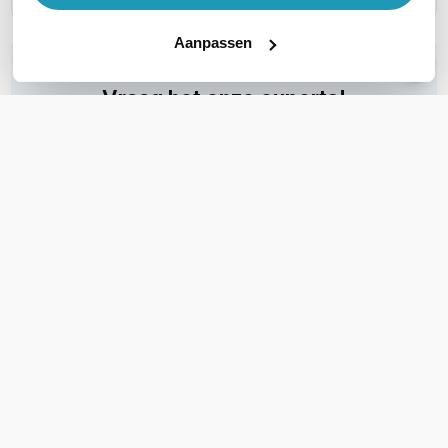
Aanpassen
WIL JIJ ADVIES OP MAAT?
Vraag het onze experts!
Bel ons
E-mail