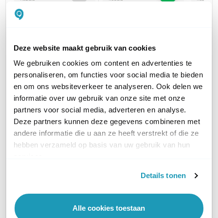
Zyxel NebulaFlex
Zyxel 
Zyxel NebulaFlex
Pro WAX650S
Pro W
Pro WAX510D
Deze website maakt gebruik van cookies
WiFi 6 indoor access
WiFi 6 
WiFi 6 indoor access
point
point
point
We gebruiken cookies om content en advertenties te
523,14
299,00
excl. btw
personaliseren, om functies voor social media te bieden
633,00
269,00
incl. btw
en om ons websiteverkeer te analyseren. Ook delen we
325,49
informatie over uw gebruik van onze site met onze
partners voor social media, adverteren en analyse.
PRODUCTCATEGORIEËN
Access points
Access points
Access 
Deze partners kunnen deze gegevens combineren met
andere informatie die u aan ze heeft verstrekt of die ze
hebben verzameld op basis van uw gebruik van hun
WIFI STANDAARD
WiFi 6 (11ax)
WiFi 6 (11ax)
WiFi 6 (
services.
INDOOR OF OUTDOOR
Indoor
Indoor
Indoor
Details tonen
WIFI-FREQUENTIEBAND
2,4 GHz & 5 GHz
2,4 GHz & 5 GHz
2,4 GHz
Alle cookies toestaan