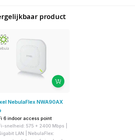
rgelijkbaar product
xel NebulaFlex NWA90AX
o
i 6 indoor access point
i-snelheid: 575 + 2400 Mbps |
Gigabit LAN | NebulaFlex: