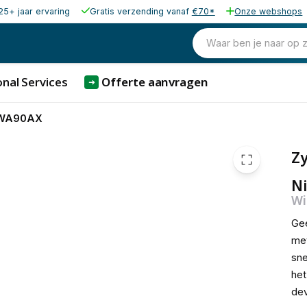
25+ jaar ervaring
Gratis verzending vanaf
€70*
Onze webshops
Waar ben je naar op 
nal Services
Offerte aanvragen
➜
NWA90AX
Z
Ni
Wi
Gee
met
sne
het
dev