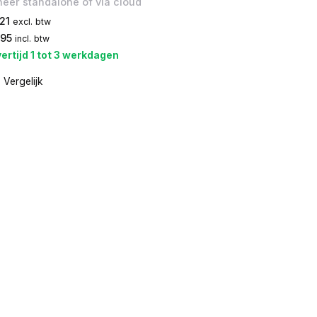
eer standalone of via cloud
21
excl. btw
,95
incl. btw
ertijd 1 tot 3 werkdagen
Vergelijk