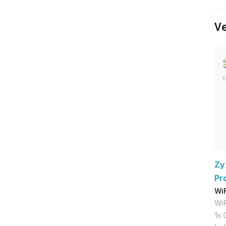
Ve
Zy
Pr
WiF
WiF
1x 