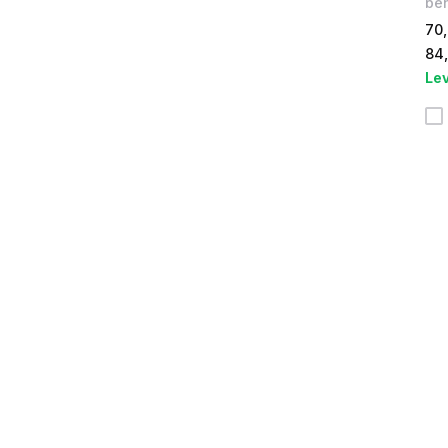
beh
70,
84
Lev