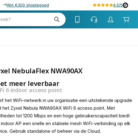
Win €300 shoptegoed
4.5/5
zoek?
yxel NebulaFlex NWA90AX
et meer leverbaar
Fi 6 indoor access point
f het WiFi-netwerk in uw organisatie een uitstekende upgrade
 het Zyxel Nebula NWA90AX WiFi 6 access point. Met
lheden tot 1200 Mbps en een hoge gebruikerscapaciteit biedt
 indoor AP een snelle en stabiele mesh WiFi-verbinding op elk
ice. Gebruik standalone of beheer via de Cloud.